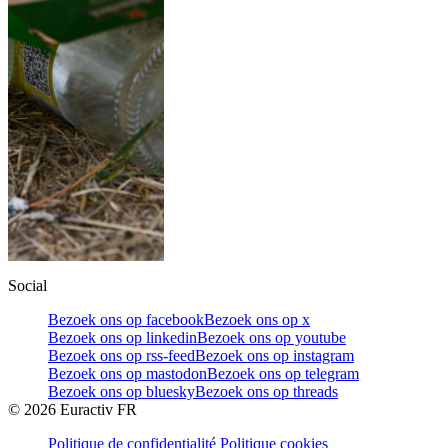
Social
Bezoek ons op facebook
Bezoek ons op x
Bezoek ons op linkedin
Bezoek ons op youtube
Bezoek ons op rss-feed
Bezoek ons op instagram
Bezoek ons op mastodon
Bezoek ons op telegram
Bezoek ons op bluesky
Bezoek ons op threads
©
2026
Euractiv FR
Politique de confidentialité
Politique cookies