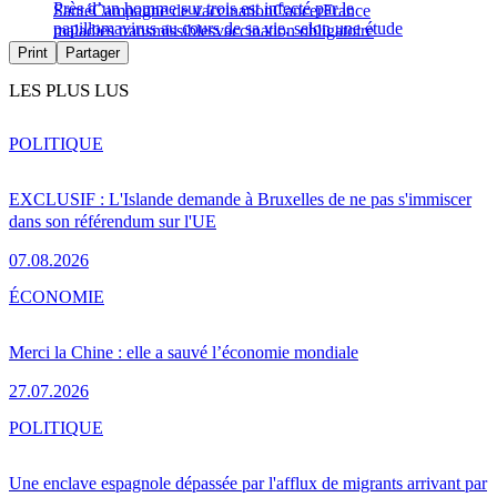
Près d’un homme sur trois est infecté par le
Santé
Campagne de vaccination
Cancer
France
papillomavirus au cours de sa vie, selon une étude
maladies transmissibles
vaccination obligatoire
Print
Partager
LES PLUS LUS
POLITIQUE
EXCLUSIF : L'Islande demande à Bruxelles de ne pas s'immiscer
dans son référendum sur l'UE
07.08.2026
ÉCONOMIE
Merci la Chine : elle a sauvé l’économie mondiale
27.07.2026
POLITIQUE
Une enclave espagnole dépassée par l'afflux de migrants arrivant par