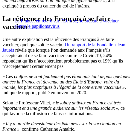
milieux défavorisés où l’on manque de gynécologues »
, a-t-il
expliqué à propos du cancer du col de l’utérus.
La réticence des Français à se faire
La France, en retard sur l’Europe, se prépare à vacciner
vacciner
contre le papillomavirus
Une autre explication est la réticence des Français à se faire
vacciner, quel que soit le vaccin.
Un rapport de la Fondation Jean
Jaurès
révèle que lorsque l’on demande aux Français s’ils
accepteraient de se faire vacciner contre le Covid-19, 24%
répondent qu’ils n’accepteraient probablement pas et 19% qu’ils
n’accepteraient certainement pas.
« Ces chiffres ne sont finalement pas étonnants tant depuis quelques
années la France est devenue un des États d’Europe, voire du
monde, les plus sceptiques à l’égard de la couverture vaccinale »
,
indique le rapport, publié en novembre 2020.
Selon le Professeur Villet,
« le lobby antivax en France est très
important et a une grande audience sur les réseaux sociaux »
, ce
qui favorise la diffusion de fausses informations.
« Il y a un rôle dévastateur des fake news sur la vaccination en
France »
, confirme Catherine Amalric.