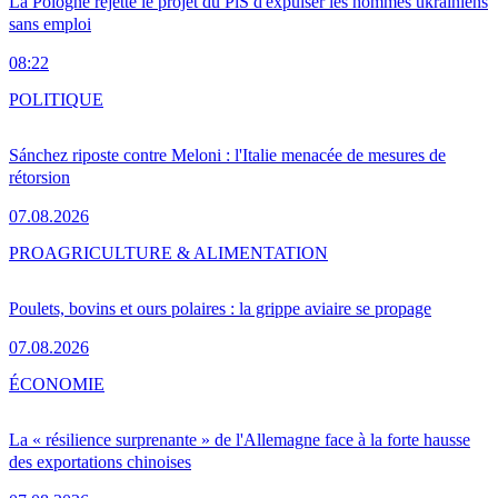
La Pologne rejette le projet du PiS d'expulser les hommes ukrainiens
sans emploi
08:22
POLITIQUE
Sánchez riposte contre Meloni : l'Italie menacée de mesures de
rétorsion
07.08.2026
PRO
AGRICULTURE & ALIMENTATION
Poulets, bovins et ours polaires : la grippe aviaire se propage
07.08.2026
ÉCONOMIE
La « résilience surprenante » de l'Allemagne face à la forte hausse
des exportations chinoises