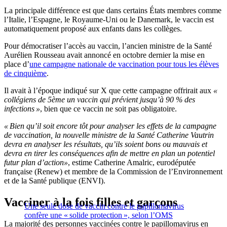
La principale différence est que dans certains États membres comme
l’Italie, l’Espagne, le Royaume-Uni ou le Danemark, le vaccin est
automatiquement proposé aux enfants dans les collèges.
Pour démocratiser l’accès au vaccin, l’ancien ministre de la Santé
Aurélien Rousseau avait annoncé en octobre dernier la mise en
place d’
une campagne nationale de vaccination pour tous les élèves
de cinquième
.
Il avait à l’époque indiqué sur X que cette campagne offrirait aux
«
collégiens de 5ème un vaccin qui prévient jusqu’à 90 % des
infections »
, bien que ce vaccin ne soit pas obligatoire.
« Bien qu’il soit encore tôt pour analyser les effets de la campagne
de vaccination, la nouvelle ministre de la Santé Catherine Vautrin
devra en analyser les résultats, qu’ils soient bons ou mauvais et
devra en tirer les conséquences afin de mettre en plan un potentiel
futur plan d’action»
, estime Catherine Amalric, eurodéputée
française (Renew) et membre de la Commission de l’Environnement
et de la Santé publique (ENVI).
Vacciner à la fois filles et garçons
Une seule dose de vaccin contre le papillomavirus
confère une « solide protection », selon l’OMS
La majorité des personnes vaccinées contre le papillomavirus en