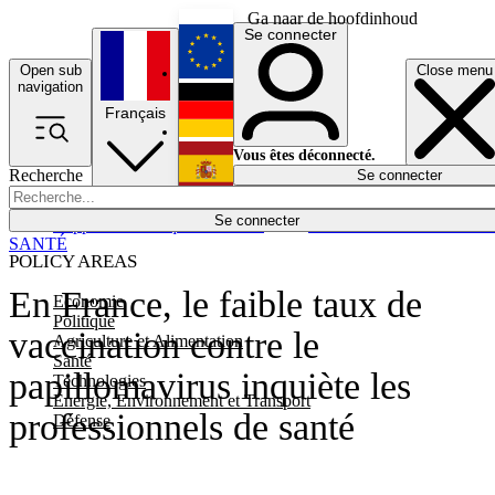
Ga naar de hoofdinhoud
Se connecter
Open sub
Close menu
English
navigation
Français
Deutsch
Vous êtes déconnecté.
Recherche
Se connecter
Español
Lumières éteintes
Se connecter
Rapporteur
Politique
Économie
Newsletters
Evénements
Em
SANTÉ
POLICY AREAS
En France, le faible taux de
Economie
Politique
vaccination contre le
Agriculture et Alimentation
Santé
papillomavirus inquiète les
Technologies
Energie, Environnement et Transport
professionnels de santé
Défense