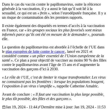
Dans le cas du vaccin contre le papillomavirus, outre la réticence
générale à la vaccination, il y a aussi le fait qu’il soit lié à la
sexualité, ce qui est un
« frein »
, selon l’eurodéputée française. Il y a
un risque de contamination dès les premiers rapports.
Il existe également des disparités en termes d’accès à la vaccination
en France, car
« les groupes sociaux les plus favorisés sont mieux
informés parce qu’ils ont été en mesure de le demander »,
poursuit-
elle.
La question du papillomavirus est abordée à l’échelle de l’UE dans
le
plan européen de lutte contre le cancer
, lancé en 2021 et
considéré comme
« un pilier essentiel de l’Union européenne de la
santé »
. Ce plan a pour objectif de vacciner au moins 90 % des filles
contre le papillomavirus avant l’âge de 15 ans et d’augmenter la
vaccination des garçons d’ici à 2030.
« Le rôle de l’UE, c’est de limiter le risque transfrontalier. Les virus
ne connaissent pas les frontières : lorsque les populations bougent,
l’exposition à un virus s’amplifie »
, rappelle Catherine Amalric.
Avant de conclure :
« Il faut une vaccination la plus large possible,
le plus tôt possible, des filles et des garçons »
.
Jan 19, 2024 - 11:44
Dernière mise à jour: Jan 19, 2024 - 11:53