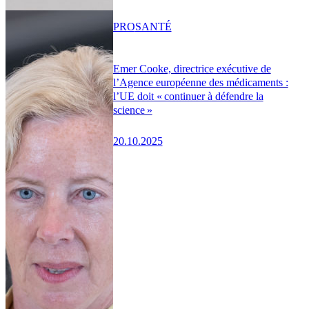
PRO
SANTÉ
Emer Cooke, directrice exécutive de
l’Agence européenne des médicaments :
l’UE doit « continuer à défendre la
science »
20.10.2025