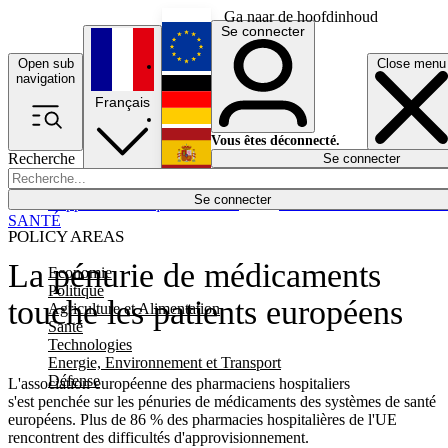
Ga naar de hoofdinhoud
Se connecter
Open sub
Close menu
English
navigation
Français
Deutsch
Vous êtes déconnecté.
Recherche
Se connecter
Español
Lumières éteintes
Se connecter
Rapporteur
Politique
Économie
Newsletters
Evénements
Em
SANTÉ
POLICY AREAS
La pénurie de médicaments
Economie
Politique
touche les patients européens
Agriculture et Alimentation
Santé
Technologies
Energie, Environnement et Transport
Défense
L'association européenne des pharmaciens hospitaliers
s'est penchée sur les pénuries de médicaments des systèmes de santé
européens. Plus de 86 % des pharmacies hospitalières de l'UE
rencontrent des difficultés d'approvisionnement.