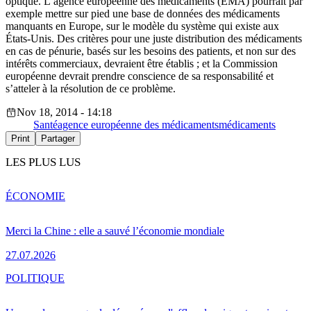
optique. L’agence européenne des médicaments (EMA) pourrait par
exemple mettre sur pied une base de données des médicaments
manquants en Europe, sur le modèle du système qui existe aux
États-Unis. Des critères pour une juste distribution des médicaments
en cas de pénurie, basés sur les besoins des patients, et non sur des
intérêts commerciaux, devraient être établis ; et la Commission
européenne devrait prendre conscience de sa responsabilité et
s’atteler à la résolution de ce problème.
Nov 18, 2014 - 14:18
Santé
agence européenne des médicaments
médicaments
Print
Partager
LES PLUS LUS
ÉCONOMIE
Merci la Chine : elle a sauvé l’économie mondiale
27.07.2026
POLITIQUE