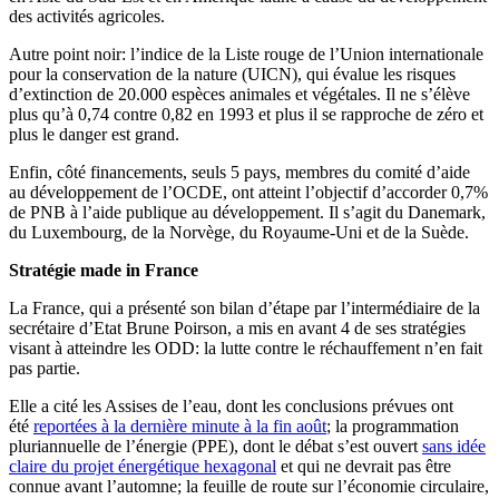
des activités agricoles.
Autre point noir: l’indice de la Liste rouge de l’Union internationale
pour la conservation de la nature (UICN), qui évalue les risques
d’extinction de 20.000 espèces animales et végétales. Il ne s’élève
plus qu’à 0,74 contre 0,82 en 1993 et plus il se rapproche de zéro et
plus le danger est grand.
Enfin, côté financements, seuls 5 pays, membres du comité d’aide
au développement de l’OCDE, ont atteint l’objectif d’accorder 0,7%
de PNB à l’aide publique au développement. Il s’agit du Danemark,
du Luxembourg, de la Norvège, du Royaume-Uni et de la Suède.
Stratégie made in France
La France, qui a présenté son bilan d’étape par l’intermédiaire de la
secrétaire d’Etat Brune Poirson, a mis en avant 4 de ses stratégies
visant à atteindre les ODD: la lutte contre le réchauffement n’en fait
pas partie.
Elle a cité les Assises de l’eau, dont les conclusions prévues ont
été
reportées à la dernière minute à la fin août
; la programmation
pluriannuelle de l’énergie (PPE), dont le débat s’est ouvert
sans idée
claire du projet énergétique hexagonal
et qui ne devrait pas être
connue avant l’automne; la feuille de route sur l’économie circulaire,