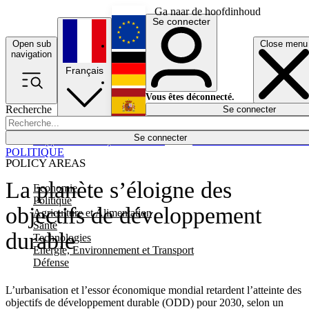
Ga naar de hoofdinhoud
Se connecter
Open sub
Close menu
English
navigation
Français
Deutsch
Vous êtes déconnecté.
Recherche
Se connecter
Español
Lumières éteintes
Se connecter
Rapporteur
Politique
Économie
Newsletters
Evénements
Em
POLITIQUE
POLICY AREAS
La planète s’éloigne des
Economie
Politique
objectifs de développement
Agriculture et Alimentation
Santé
durable
Technologies
Energie, Environnement et Transport
Défense
L’urbanisation et l’essor économique mondial retardent l’atteinte des
objectifs de développement durable (ODD) pour 2030, selon un