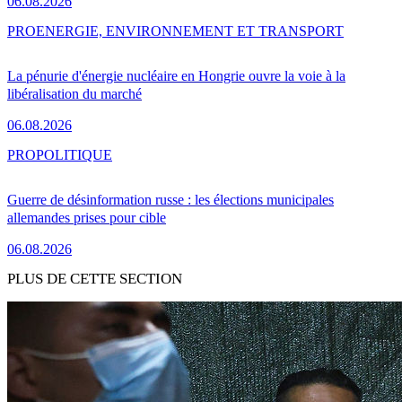
06.08.2026
PRO
ENERGIE, ENVIRONNEMENT ET TRANSPORT
La pénurie d'énergie nucléaire en Hongrie ouvre la voie à la
libéralisation du marché
06.08.2026
PRO
POLITIQUE
Guerre de désinformation russe : les élections municipales
allemandes prises pour cible
06.08.2026
PLUS DE CETTE SECTION