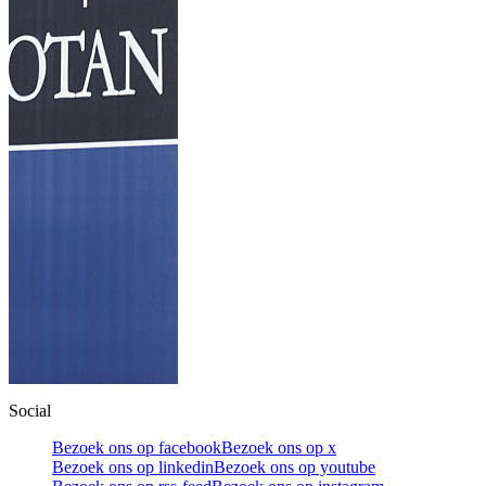
Social
Bezoek ons op facebook
Bezoek ons op x
Bezoek ons op linkedin
Bezoek ons op youtube