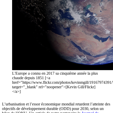
L'Europe a connu en 2017 sa cinquième année la plus
chaude depuis 1851 [<a
href="https://www.flickr.com/photos/kevinmgill/19167974391/
target="_blank" rel="noopener">[Kevin Gill/Flickr]
</a>]
L’urbanisation et l’essor économique mondial retardent l’atteinte des
objectifs de développement durable (ODD) pour 2030, selon un