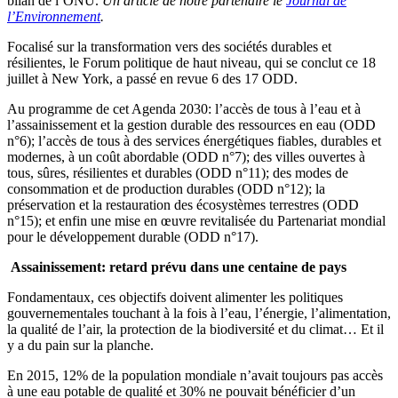
bilan de l’ONU.
Un article de notre partenaire le
Journal de
l’Environnement
.
Focalisé sur la transformation vers des sociétés durables et
résilientes, le Forum politique de haut niveau, qui se conclut ce 18
juillet à New York, a passé en revue 6 des 17 ODD.
Au programme de cet Agenda 2030: l’accès de tous à l’eau et à
l’assainissement et la gestion durable des ressources en eau (ODD
n°6); l’accès de tous à des services énergétiques fiables, durables et
modernes, à un coût abordable (ODD n°7); des villes ouvertes à
tous, sûres, résilientes et durables (ODD n°11); des modes de
consommation et de production durables (ODD n°12); la
préservation et la restauration des écosystèmes terrestres (ODD
n°15); et enfin une mise en œuvre revitalisée du Partenariat mondial
pour le développement durable (ODD n°17).
Assainissement: retard prévu dans une centaine de pays
Fondamentaux, ces objectifs doivent alimenter les politiques
gouvernementales touchant à la fois à l’eau, l’énergie, l’alimentation,
la qualité de l’air, la protection de la biodiversité et du climat… Et il
y a du pain sur la planche.
En 2015, 12% de la population mondiale n’avait toujours pas accès
à une eau potable de qualité et 30% ne pouvait bénéficier d’un