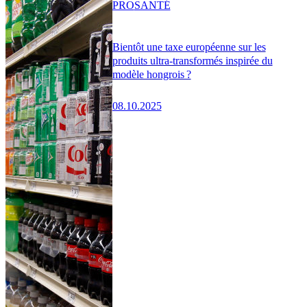
PRO
SANTÉ
Bientôt une taxe européenne sur les
produits ultra-transformés inspirée du
modèle hongrois ?
08.10.2025