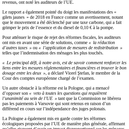
revenus, ont noté les auditeurs de l’UE.
Le rapport a également pointé du doigt les manifestations des «
gilets jaunes » de 2018 en France comme un avertissement, notant
que le mouvement a été déclenché par une taxe carbone, qui a fait
grimper le prix de l’essence et du diesel de 0,10 € à la pompe.
Pour atténuer le risque de rejet des réformes fiscales, les auditeurs
ont mis en avant une série de solutions, comme
« la réduction
d’autres taxes »
ou
« l’application de mesures de redistribution »
telles que l’indemnisation des ménages les plus touchés.
« Le principal défi, à notre avis, est de savoir comment renforcer les
liens entre les mesures réglementaires et financières et trouver le bon
dosage entre les deux »
, a déclaré Viorel Ştefan, le membre de la
Cour des comptes européenne chargé de l’examen.
Un autre obstacle à la réforme est la Pologne, qui a menacé
d’opposer son
« veto à toutes les questions qui requièrent
l’unanimité au sein de l’UE »
tant que la Commission ne libérera
pas les paiements à Varsovie qui sont retenus en raison d’un
différend en cours sur l’indépendance des juges polonais.
La Pologne a également mis en garde contre les réformes
écologiques proposées par l’UE de manière plus générale, affirmant
qu’elles risquent d’avoir un impact disproportionné sur les ménages