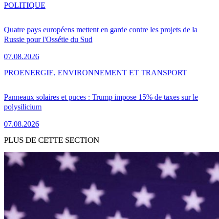
POLITIQUE
Quatre pays européens mettent en garde contre les projets de la
Russie pour l'Ossétie du Sud
07.08.2026
PRO
ENERGIE, ENVIRONNEMENT ET TRANSPORT
Panneaux solaires et puces : Trump impose 15% de taxes sur le
polysilicium
07.08.2026
PLUS DE CETTE SECTION