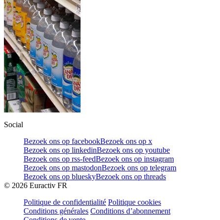
Social
Bezoek ons op facebook
Bezoek ons op x
Bezoek ons op linkedin
Bezoek ons op youtube
Bezoek ons op rss-feed
Bezoek ons op instagram
Bezoek ons op mastodon
Bezoek ons op telegram
Bezoek ons op bluesky
Bezoek ons op threads
©
2026
Euractiv FR
Politique de confidentialité
Politique cookies
Conditions générales
Conditions d’abonnement
Conditions de vente