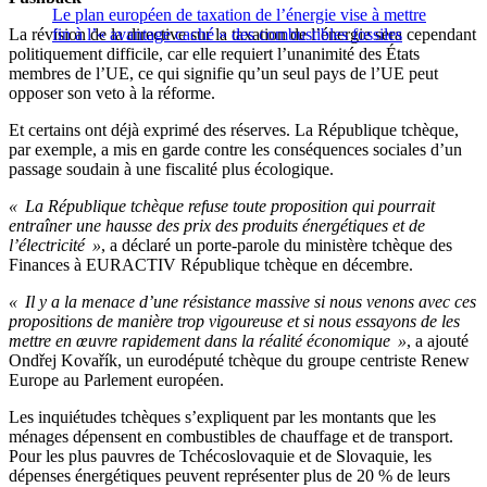
Le plan européen de taxation de l’énergie vise à mettre
La révision de la directive sur la taxation de l’énergie sera cependant
fin à l’« avantage caché » des combustibles fossiles
politiquement difficile, car elle requiert l’unanimité des États
membres de l’UE, ce qui signifie qu’un seul pays de l’UE peut
opposer son veto à la réforme.
Et certains ont déjà exprimé des réserves. La République tchèque,
par exemple, a mis en garde contre les conséquences sociales d’un
passage soudain à une fiscalité plus écologique.
« La République tchèque refuse toute proposition qui pourrait
entraîner une hausse des prix des produits énergétiques et de
l’électricité »
, a déclaré un porte-parole du ministère tchèque des
Finances à EURACTIV République tchèque en décembre.
« Il y a la menace d’une résistance massive si nous venons avec ces
propositions de manière trop vigoureuse et si nous essayons de les
mettre en œuvre rapidement dans la réalité économique »
, a ajouté
Ondřej Kovařík, un eurodéputé tchèque du groupe centriste Renew
Europe au Parlement européen.
Les inquiétudes tchèques s’expliquent par les montants que les
ménages dépensent en combustibles de chauffage et de transport.
Pour les plus pauvres de Tchécoslovaquie et de Slovaquie, les
dépenses énergétiques peuvent représenter plus de 20 % de leurs