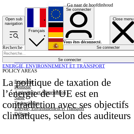
Ga naar de hoofdinhoud
Se connecter
Open sub
Close menu
English
navigation
Français
Deutsch
Vous êtes déconnecté.
Recherche
Se connecter
Español
Lumières éteintes
Se connecter
Rapporteur
Politique
Économie
Newsletters
Evénements
Em
ENERGIE, ENVIRONNEMENT ET TRANSPORT
POLICY AREAS
La politique de taxation de
Economie
Politique
l’énergie de l’UE est en
Agriculture et Alimentation
Santé
contradiction avec ses objectifs
Technologies
Energie, Environnement et Transport
climatiques, selon des auditeurs
Défense