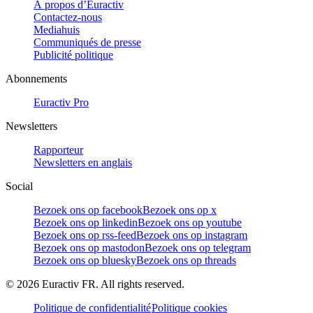
À propos d’Euractiv
Contactez-nous
Mediahuis
Communiqués de presse
Publicité politique
Abonnements
Euractiv Pro
Newsletters
Rapporteur
Newsletters en anglais
Social
Bezoek ons op facebook
Bezoek ons op x
Bezoek ons op linkedin
Bezoek ons op youtube
Bezoek ons op rss-feed
Bezoek ons op instagram
Bezoek ons op mastodon
Bezoek ons op telegram
Bezoek ons op bluesky
Bezoek ons op threads
©
2026
Euractiv FR. All rights reserved.
Politique de confidentialité
Politique cookies