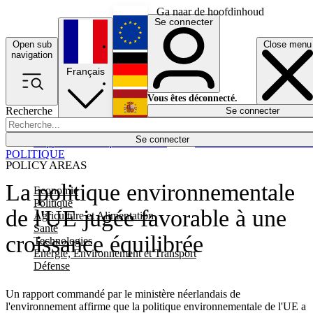
Ga naar de hoofdinhoud
Se connecter
Open sub
Close menu
English
navigation
Français
Deutsch
Vous êtes déconnecté.
Recherche
Se connecter
Español
Lumières éteintes
Se connecter
Rapporteur
Politique
Économie
Newsletters
Evénements
Em
POLITIQUE
POLICY AREAS
La politique environnementale
Economie
Politique
de l'UE jugée favorable à une
Agriculture et Alimentation
Santé
croissance équilibrée
Technologies
Energie, Environnement et Transport
Défense
Un rapport commandé par le ministère néerlandais de
l'environnement affirme que la politique environnementale de l'UE a