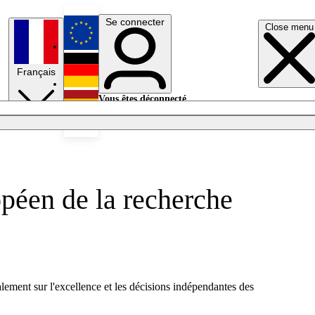
Se connecter
Close menu
English
Français
Deutsch
Vous êtes déconnecté.
Se connecter
Español
Lumières éteintes
opéen de la recherche
alement sur l'excellence et les décisions indépendantes des