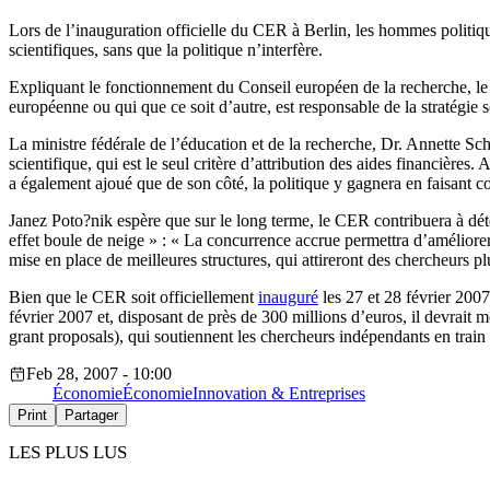
Lors de l’inauguration officielle du CER à Berlin, les hommes politiqu
scientifiques, sans que la politique n’interfère.
Expliquant le fonctionnement du Conseil européen de la recherche, le
européenne ou qui que ce soit d’autre, est responsable de la stratégi
La ministre fédérale de l’éducation et de la recherche, Dr. Annette Sch
scientifique, qui est le seul critère d’attribution des aides financières.
a également ajoué que de son côté, la politique y gagnera en faisant con
Janez Poto?nik espère que sur le long terme, le CER contribuera à dét
effet boule de neige » : « La concurrence accrue permettra d’améliorer 
mise en place de meilleures structures, qui attireront des chercheurs plu
Bien que le CER soit officiellement
inauguré
les 27 et 28 février 200
février 2007 et, disposant de près de 300 millions d’euros, il devrait 
grant proposals), qui soutiennent les chercheurs indépendants en train
Feb 28, 2007 - 10:00
Économie
Économie
Innovation & Entreprises
Print
Partager
LES PLUS LUS