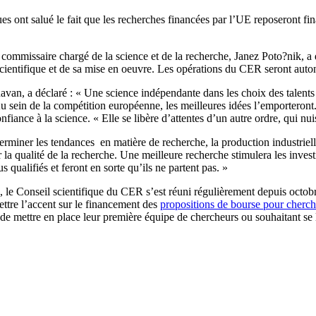
es ont salué le fait que les recherches financées par l’UE reposeront fi
 commissaire chargé de la science et de la recherche, Janez Poto?nik, a
e scientifique et de sa mise en oeuvre. Les opérations du CER seront au
avan, a déclaré : « Une science indépendante dans les choix des talents e
 Au sein de la compétition européenne, les meilleures idées l’emporteront. 
fiance à la science. « Elle se libère d’attentes d’un autre ordre, qui nuis
erminer les tendances en matière de recherche, la production industriel
la qualité de la recherche. Une meilleure recherche stimulera les investi
s qualifiés et feront en sorte qu’ils ne partent pas. »
7, le Conseil scientifique du CER s’est réuni régulièrement depuis octo
mettre l’accent sur le financement des
propositions de bourse pour cherc
 de mettre en place leur première équipe de chercheurs ou souhaitant se