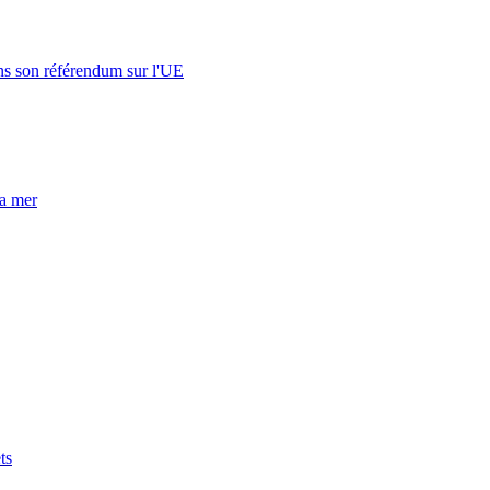
s son référendum sur l'UE
la mer
ts