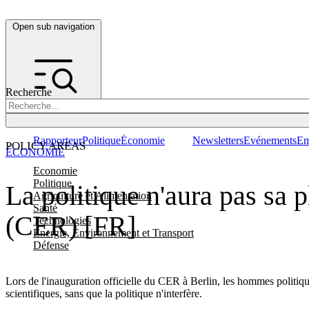
Open sub navigation
Recherche
Rapporteur
Politique
Économie
Newsletters
Evénements
Em
POLICY AREAS
ÉCONOMIE
Economie
Politique
La politique n'aura pas sa 
Agriculture et Alimentation
Santé
(CER) [FR]
Technologies
Energie, Environnement et Transport
Défense
Lors de l'inauguration officielle du CER à Berlin, les hommes politique
scientifiques, sans que la politique n'interfère.