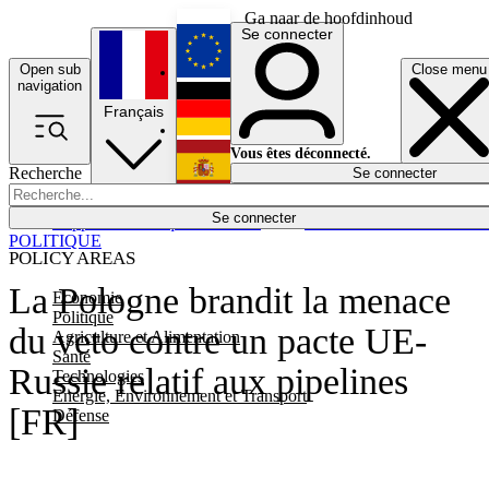
Ga naar de hoofdinhoud
Se connecter
Open sub
Close menu
English
navigation
Français
Deutsch
Vous êtes déconnecté.
Recherche
Se connecter
Español
Lumières éteintes
Se connecter
Rapporteur
Politique
Économie
Newsletters
Evénements
Em
POLITIQUE
POLICY AREAS
La Pologne brandit la menace
Economie
Politique
du veto contre un pacte UE-
Agriculture et Alimentation
Santé
Russie relatif aux pipelines
Technologies
Energie, Environnement et Transport
[FR]
Défense