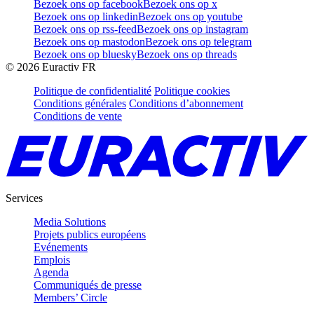
Bezoek ons op facebook
Bezoek ons op x
Bezoek ons op linkedin
Bezoek ons op youtube
Bezoek ons op rss-feed
Bezoek ons op instagram
Bezoek ons op mastodon
Bezoek ons op telegram
Bezoek ons op bluesky
Bezoek ons op threads
©
2026
Euractiv FR
Politique de confidentialité
Politique cookies
Conditions générales
Conditions d’abonnement
Conditions de vente
Services
Media Solutions
Projets publics européens
Evénements
Emplois
Agenda
Communiqués de presse
Members’ Circle