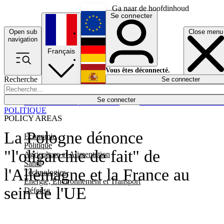
Ga naar de hoofdinhoud
Se connecter
Open sub
Close menu
English
navigation
Français
Deutsch
Vous êtes déconnecté.
Recherche
Se connecter
Español
Lumières éteintes
Se connecter
Rapporteur
Politique
Économie
Newsletters
Evénements
Em
POLITIQUE
POLICY AREAS
La Pologne dénonce
Economie
Politique
"l'oligarchie de fait" de
Agriculture et Alimentation
Santé
l'Allemagne et la France au
Technologies
Energie, Environnement et Transport
sein de l'UE
Défense