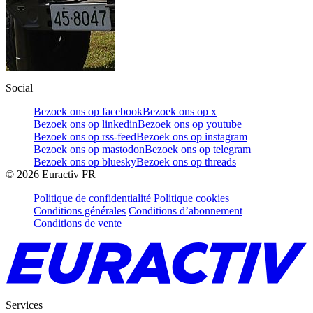
Social
Bezoek ons op facebook
Bezoek ons op x
Bezoek ons op linkedin
Bezoek ons op youtube
Bezoek ons op rss-feed
Bezoek ons op instagram
Bezoek ons op mastodon
Bezoek ons op telegram
Bezoek ons op bluesky
Bezoek ons op threads
©
2026
Euractiv FR
Politique de confidentialité
Politique cookies
Conditions générales
Conditions d’abonnement
Conditions de vente
Services