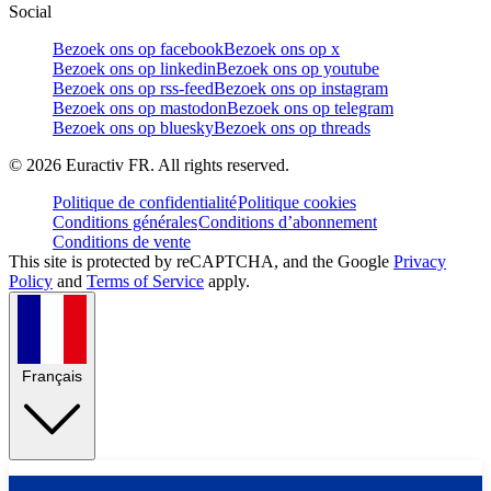
Social
Bezoek ons op facebook
Bezoek ons op x
Bezoek ons op linkedin
Bezoek ons op youtube
Bezoek ons op rss-feed
Bezoek ons op instagram
Bezoek ons op mastodon
Bezoek ons op telegram
Bezoek ons op bluesky
Bezoek ons op threads
©
2026
Euractiv FR. All rights reserved.
Politique de confidentialité
Politique cookies
Conditions générales
Conditions d’abonnement
Conditions de vente
This site is protected by reCAPTCHA, and the Google
Privacy
Policy
and
Terms of Service
apply.
Français