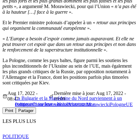
les plus forts et les plus grands dominent les plus faibles et les plus
petits
», a argumenté M. Morawiecki, pour qui l’Union «
n’a pas été
à la hauteur […] face à la guerre
».
Et le Premier ministre polonais d’appeler à un «
retour aux principes
qui organisent la communauté européenne
».
«
L’Europe a besoin d’espoir comme jamais auparavant. Et elle ne
peut trouver cet espoir que dans un retour aux principes et non dans
le renforcement de la superstructure institutionnelle
».
La Pologne, comme les pays baltes, figure parmi les soutiens les
plus inconditionnels de l’Ukraine au sein de l’UE, mais également
les plus grands critiques de la Russie, par opposition notamment à
l’Allemagne et la France, dont les positions parfois plus timorées
sont critiquées par Kiev.
Aug 17, 2022 -
Dernière mise à jour: Aug 17, 2022 -
La Bulgarie et la Macédoine du Nord parviennent à un
08:47
09:09
compromis sur leur « histoire commune »
Politique
Chine
International
Mateusz Morawiecki
Pologne
UE
Print
Partager
LES PLUS LUS
POLITIQUE