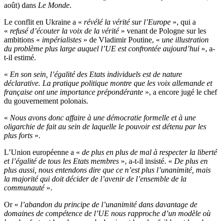
août) dans
Le Monde
.
Le conflit en Ukraine a «
révélé la vérité sur l’Europe
», qui a
«
refusé d’écouter la voix de la vérité
» venant de Pologne sur les
ambitions «
impérialistes
» de Vladimir Poutine, «
une illustration
du problème plus large auquel l’UE est confrontée aujourd’hui
», a-
t-il estimé.
«
En son sein, l’égalité des Etats individuels est de nature
déclarative. La pratique politique montre que les voix allemande et
française ont une importance prépondérante
», a encore jugé le chef
du gouvernement polonais.
«
Nous avons donc affaire à une démocratie formelle et à une
oligarchie de fait au sein de laquelle le pouvoir est détenu par les
plus forts
».
L’Union européenne a «
de plus en plus de mal à respecter la liberté
et l’égalité de tous les Etats membres
», a-t-il insisté. «
De plus en
plus aussi, nous entendons dire que ce n’est plus l’unanimité, mais
la majorité qui doit décider de l’avenir de l’ensemble de la
communauté
».
Or «
l’abandon du principe de l’unanimité dans davantage de
domaines de compétence de l’UE nous rapproche d’un modèle où