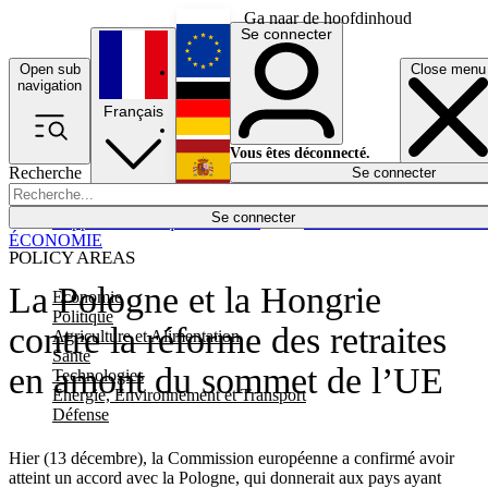
Ga naar de hoofdinhoud
Se connecter
Open sub
Close menu
English
navigation
Français
Deutsch
Vous êtes déconnecté.
Recherche
Se connecter
Español
Lumières éteintes
Se connecter
Rapporteur
Politique
Économie
Newsletters
Evénements
Em
ÉCONOMIE
POLICY AREAS
La Pologne et la Hongrie
Economie
Politique
contre la réforme des retraites
Agriculture et Alimentation
Santé
en amont du sommet de l’UE
Technologies
Energie, Environnement et Transport
Défense
Hier (13 décembre), la Commission européenne a confirmé avoir
atteint un accord avec la Pologne, qui donnerait aux pays ayant