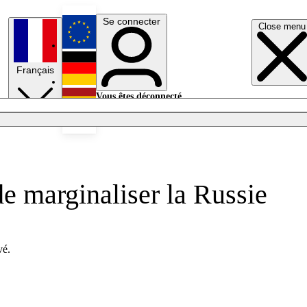
Se connecter
Close menu
English
Français
Deutsch
Vous êtes déconnecté.
Se connecter
Español
Lumières éteintes
e marginaliser la Russie
vé.