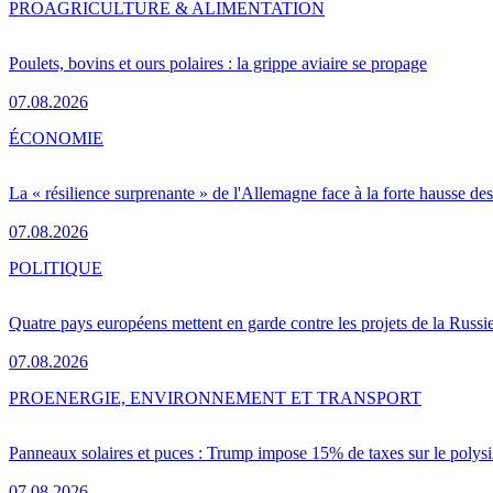
PRO
AGRICULTURE & ALIMENTATION
Poulets, bovins et ours polaires : la grippe aviaire se propage
07.08.2026
ÉCONOMIE
La « résilience surprenante » de l'Allemagne face à la forte hausse de
07.08.2026
POLITIQUE
Quatre pays européens mettent en garde contre les projets de la Russi
07.08.2026
PRO
ENERGIE, ENVIRONNEMENT ET TRANSPORT
Panneaux solaires et puces : Trump impose 15% de taxes sur le polysi
07.08.2026