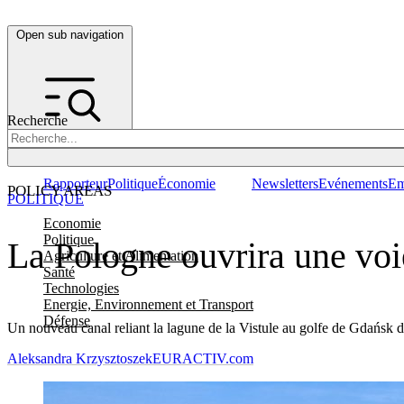
Open sub navigation
Recherche
Rapporteur
Politique
Économie
Newsletters
Evénements
Em
POLICY AREAS
POLITIQUE
Economie
Politique
La Pologne ouvrira une voi
Agriculture et Alimentation
Santé
Technologies
Energie, Environnement et Transport
Défense
Un nouveau canal reliant la lagune de la Vistule au golfe de Gdańsk do
Aleksandra Krzysztoszek
EURACTIV.com