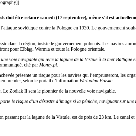
tography]]
sk doit être relancé samedi (
17
septembre), même
s’
il est actuelle
e
l’
attaque soviétique contre la Pologne en 1939.
Le gouvernement souha
sie dans la région, insiste le gouvernement polonais.
Les navires auront
iront pour Elbląg, Warmia et toute la Pologne orientale.
ne voie navigable qui relie la lagune de la Vistule à la mer Baltique et
communiqué, cité par
Money.pl
.
achevée présente un risque pour les navires qui
l’
emprunteront, les orga
 en premier, selon le portail
d’
information
Wirtualna Polska
.
.
Le
Zodiak
II sera le pionnier de la nouvelle voie navigable.
porte le risque
d’
un désastre
d’
image si la péniche, naviguant sur une 
n passant par la lagune de la Vistule, est de près de
23
km.
Le canal et