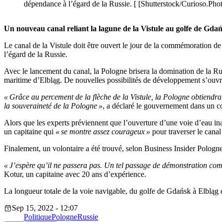
dépendance à l’égard de la Russie. [ [Shutterstock/Curioso.Pho
Un nouveau canal reliant la lagune de la Vistule au golfe de Gdań
Le canal de la Vistule doit être ouvert le jour de la commémoration d
l’égard
de la Russie.
Avec le lancement du canal, la Pologne brisera la domination de la Rus
maritime
d’
Elbląg.
De nouvelles possibilités de développement
s’
ouvr
«
Grâce au percement de la flèche de la Vistule, la Pologne obtiendra u
la souveraineté de la Pologne
»
, a déclaré le gouvernement dans un 
A
lors que les experts préviennent que
l’
ouverture
d’
une voie
d’
eau in
un capitaine qui
«
se montre assez courageux
»
pour traverser le canal
Finalement, un volontaire a été trouvé, selon Business Insider Pologne
«
J’
espère
qu’
il ne passera pas. Un tel passage de démonstration com
Kotur, un capitaine avec
20
ans
d’
expérience.
La longueur totale de la voie navigable, du golfe de Gdańsk à Elbląg e
Sep 15, 2022 - 12:07
Politique
Pologne
Russie