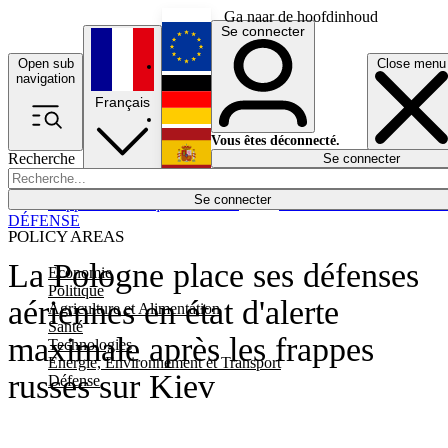
Ga naar de hoofdinhoud
Se connecter
Open sub
Close menu
English
navigation
Français
Deutsch
Vous êtes déconnecté.
Recherche
Se connecter
Español
Lumières éteintes
Se connecter
Rapporteur
Politique
Économie
Newsletters
Evénements
Em
DÉFENSE
POLICY AREAS
La Pologne place ses défenses
Economie
Politique
aériennes en état d'alerte
Agriculture et Alimentation
Santé
maximale après les frappes
Technologies
Energie, Environnement et Transport
russes sur Kiev
Défense