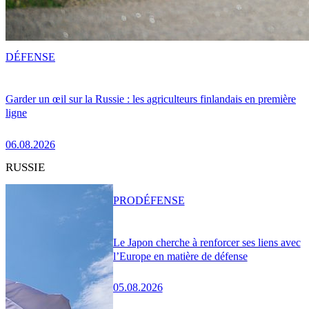
DÉFENSE
Garder un œil sur la Russie : les agriculteurs finlandais en première
ligne
06.08.2026
RUSSIE
PRO
DÉFENSE
Le Japon cherche à renforcer ses liens avec
l’Europe en matière de défense
05.08.2026