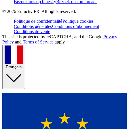
Bezoek ons op bluesky
Bezoek ons op threads
©
2026
Euractiv FR. All rights reserved.
Politique de confidentialité
Politique cookies
Conditions générales
Conditions d’abonnement
Conditions de vente
This site is protected by reCAPTCHA, and the Google
Privacy
Policy
and
Terms of Service
apply.
Français