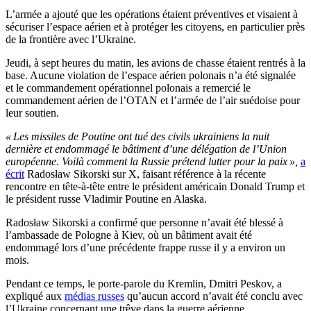
L’armée a ajouté que les opérations étaient préventives et visaient à
sécuriser l’espace aérien et à protéger les citoyens, en particulier près
de la frontière avec l’Ukraine.
Jeudi, à sept heures du matin, les avions de chasse étaient rentrés à la
base. Aucune violation de l’espace aérien polonais n’a été signalée
et le commandement opérationnel polonais a remercié le
commandement aérien de l’OTAN et l’armée de l’air suédoise pour
leur soutien.
« Les missiles de Poutine ont tué des civils ukrainiens la nuit
dernière et endommagé le bâtiment d’une délégation de l’Union
européenne. Voilà comment la Russie prétend lutter pour la paix »,
a
écrit
Radosław Sikorski sur X, faisant référence à la récente
rencontre en tête-à-tête entre le président américain Donald Trump et
le président russe Vladimir Poutine en Alaska.
Radosław Sikorski a confirmé que personne n’avait été blessé à
l’ambassade de Pologne à Kiev, où un bâtiment avait été
endommagé lors d’une précédente frappe russe il y a environ un
mois.
Pendant ce temps, le porte-parole du Kremlin, Dmitri Peskov, a
expliqué aux
médias russes
qu’aucun accord n’avait été conclu avec
l’Ukraine concernant une trêve dans la guerre aérienne.