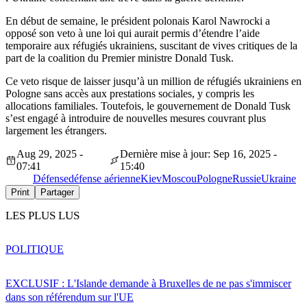
En début de semaine, le président polonais Karol Nawrocki a
opposé son veto à une loi qui aurait permis d’étendre l’aide
temporaire aux réfugiés ukrainiens, suscitant de vives critiques de la
part de la coalition du Premier ministre Donald Tusk.
Ce veto risque de laisser jusqu’à un million de réfugiés ukrainiens en
Pologne sans accès aux prestations sociales, y compris les
allocations familiales. Toutefois, le gouvernement de Donald Tusk
s’est engagé à introduire de nouvelles mesures couvrant plus
largement les étrangers.
Aug 29, 2025 -
Dernière mise à jour: Sep 16, 2025 -
07:41
15:40
Défense
défense aérienne
Kiev
Moscou
Pologne
Russie
Ukraine
Print
Partager
LES PLUS LUS
POLITIQUE
EXCLUSIF : L'Islande demande à Bruxelles de ne pas s'immiscer
dans son référendum sur l'UE