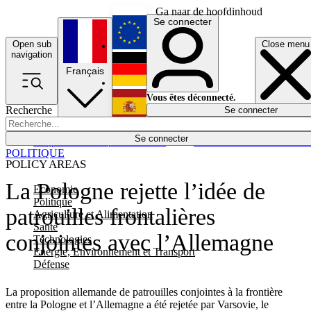
Ga naar de hoofdinhoud
Se connecter
Open sub
Close menu
English
navigation
Français
Deutsch
Vous êtes déconnecté.
Recherche
Se connecter
Español
Lumières éteintes
Se connecter
Rapporteur
Politique
Économie
Newsletters
Evénements
Em
POLITIQUE
POLICY AREAS
La Pologne rejette l’idée de
Economie
Politique
patrouilles frontalières
Agriculture et Alimentation
Santé
conjointes avec l’Allemagne
Technologies
Energie, Environnement et Transport
Défense
La proposition allemande de patrouilles conjointes à la frontière
entre la Pologne et l’Allemagne a été rejetée par Varsovie, le