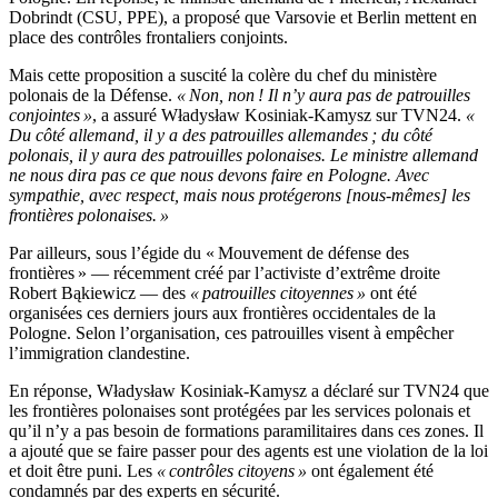
Dobrindt (CSU, PPE), a proposé que Varsovie et Berlin mettent en
place des contrôles frontaliers conjoints.
Mais cette proposition a suscité la colère du chef du ministère
polonais de la Défense.
« Non, non ! Il n’y aura pas de patrouilles
conjointes »
, a assuré Władysław Kosiniak-Kamysz sur TVN24.
«
Du côté allemand, il y a des patrouilles allemandes ; du côté
polonais, il y aura des patrouilles polonaises. Le ministre allemand
ne nous dira pas ce que nous devons faire en Pologne. Avec
sympathie, avec respect, mais nous protégerons [nous-mêmes] les
frontières polonaises. »
Par ailleurs, sous l’égide du « Mouvement de défense des
frontières » — récemment créé par l’activiste d’extrême droite
Robert Bąkiewicz — des
« patrouilles citoyennes »
ont été
organisées ces derniers jours aux frontières occidentales de la
Pologne. Selon l’organisation, ces patrouilles visent à empêcher
l’immigration clandestine.
En réponse, Władysław Kosiniak-Kamysz a déclaré sur TVN24 que
les frontières polonaises sont protégées par les services polonais et
qu’il n’y a pas besoin de formations paramilitaires dans ces zones. Il
a ajouté que se faire passer pour des agents est une violation de la loi
et doit être puni. Les
« contrôles citoyens »
ont également été
condamnés par des experts en sécurité.