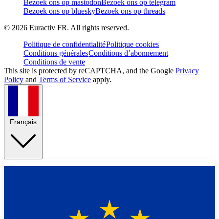
Bezoek ons op mastodon
Bezoek ons op telegram
Bezoek ons op bluesky
Bezoek ons op threads
©
2026
Euractiv FR. All rights reserved.
Politique de confidentialité
Politique cookies
Conditions générales
Conditions d’abonnement
Conditions de vente
This site is protected by reCAPTCHA, and the Google
Privacy
Policy
and
Terms of Service
apply.
Français