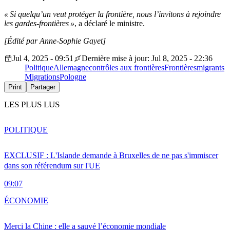
« Si quelqu’un veut protéger la frontière, nous l’invitons à rejoindre
les gardes-frontières »
, a déclaré le ministre.
[Édité par Anne-Sophie Gayet]
Jul 4, 2025 - 09:51
Dernière mise à jour: Jul 8, 2025 - 22:36
Politique
Allemagne
contrôles aux frontières
Frontières
migrants
Migrations
Pologne
Print
Partager
LES PLUS LUS
POLITIQUE
EXCLUSIF : L'Islande demande à Bruxelles de ne pas s'immiscer
dans son référendum sur l'UE
09:07
ÉCONOMIE
Merci la Chine : elle a sauvé l’économie mondiale