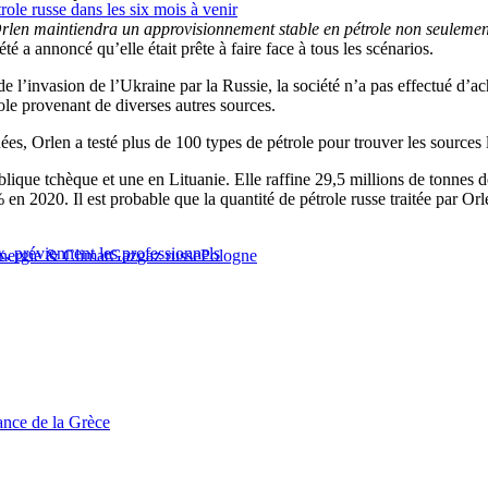
role russe dans les six mois à venir
Orlen maintiendra un approvisionnement stable en pétrole non seulemen
té a annoncé qu’elle était prête à faire face à tous les scénarios.
 l’invasion de l’Ukraine par la Russie, la société n’a pas effectué d’ac
role provenant de diverses autres sources.
nées, Orlen a testé plus de 100 types de pétrole pour trouver les sources
ue tchèque et une en Lituanie. Elle raffine 29,5 millions de tonnes de p
 en 2020. Il est probable que la quantité de pétrole russe traitée par Or
x, préviennent les professionnels
nergie & Climat
Gaz
gaz russe
Pologne
tance de la Grèce