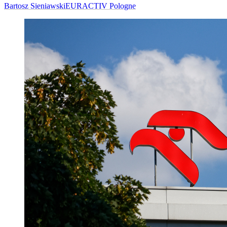
Bartosz Sieniawski
EURACTIV Pologne