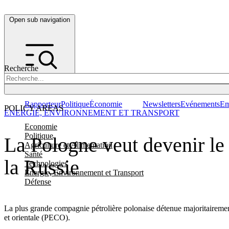
Open sub navigation
Recherche
Rapporteur
Politique
Économie
Newsletters
Evénements
Em
POLICY AREAS
ENERGIE, ENVIRONNEMENT ET TRANSPORT
Economie
Politique
La Pologne veut devenir le
Agriculture et Alimentation
Santé
la Russie
Technologies
Energie, Environnement et Transport
Défense
La plus grande compagnie pétrolière polonaise détenue majoritairement
et orientale (PECO).