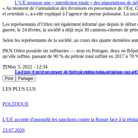
L’UE propose une « interdiction totale » des importations de pét
« Au moment de l’annulation des livraisons en provenance de l’Est, 
et orientale »
, a-t-elle expliqué à l’agence de presse polonaise. La socié
Les représentants d’Orlen ont également informé que depuis le début de
guerre, le 24 février, la société a déjà reçu 30 camions-citernes de pét
Selon les représentants de la société, au cours des quatre dernières an
PKN Orlen possède six raffineries — trois en Pologne, deux en Républiq
qu’elle raffine, passant de 90 % du pétrole total raffiné en 2017 à 70 %
May 5, 2022 - 12:34
La France peut se passer du pétrole russe mais attention aux pri
Energie, Environnement et Transport
dépendance au gaz russe
E
Print
Partager
LES PLUS LUS
POLITIQUE
L'UE accepte d'assouplir les sanctions contre la Russie face à la résis
23.07.2026