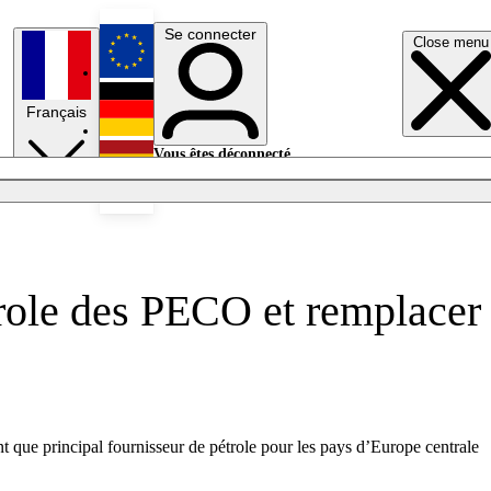
Se connecter
Close menu
English
Français
Deutsch
Vous êtes déconnecté.
Se connecter
Español
Lumières éteintes
trole des PECO et remplacer
t que principal fournisseur de pétrole pour les pays d’Europe centrale