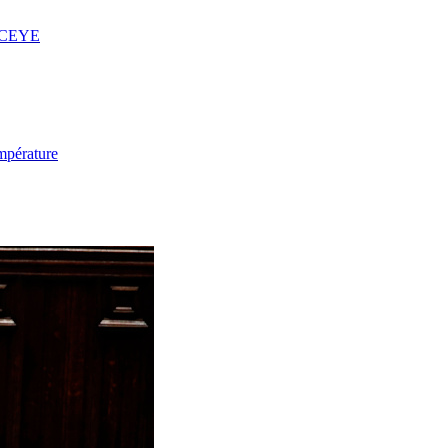
 ICEYE
mpérature