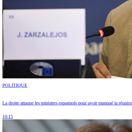
POLITIQUE
La droite attaque les ministres espagnols pour avoir manqué la réunio
10:15