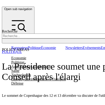
Open sub navigation
Recherche
Rapporteur
Politique
Économie
Newsletters
Evénements
Em
POLICY AREAS
POLITIQUE
Economie
Politique
La Présidence soumet une pr
Agriculture et Alimentation
Santé
Conseil après l'élargi
Technologies
Energie, Environnement et Transport
Défense
Le sommet de Copenhague des 12 et 13 décembre va discuter de l'utilis