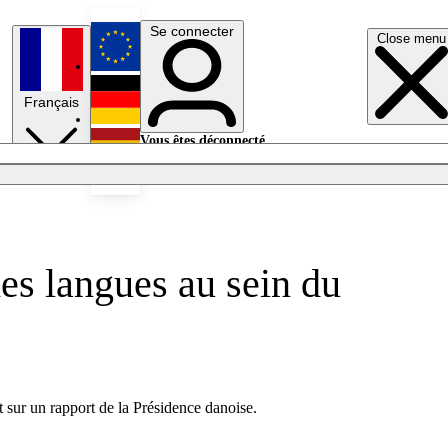
Se connecter
Close menu
English
Français
Deutsch
Vous êtes déconnecté.
Se connecter
Español
Lumières éteintes
des langues au sein du
 sur un rapport de la Présidence danoise.