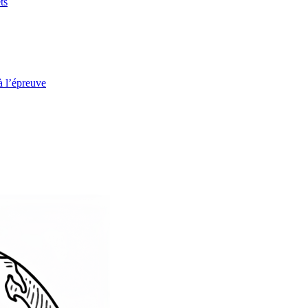
ts
à l’épreuve