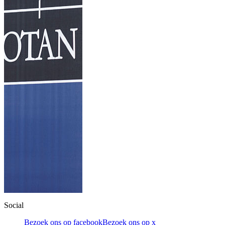
Social
Bezoek ons op facebook
Bezoek ons op x