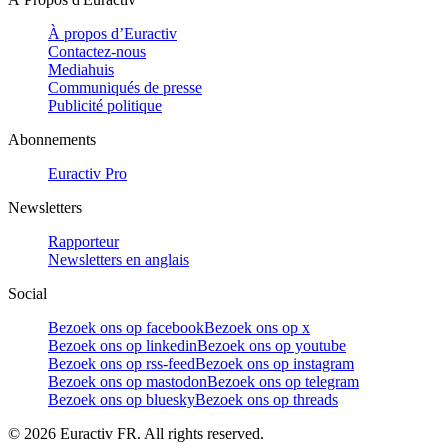
À propos d’Euractiv
Contactez-nous
Mediahuis
Communiqués de presse
Publicité politique
Abonnements
Euractiv Pro
Newsletters
Rapporteur
Newsletters en anglais
Social
Bezoek ons op facebook
Bezoek ons op x
Bezoek ons op linkedin
Bezoek ons op youtube
Bezoek ons op rss-feed
Bezoek ons op instagram
Bezoek ons op mastodon
Bezoek ons op telegram
Bezoek ons op bluesky
Bezoek ons op threads
©
2026
Euractiv FR. All rights reserved.