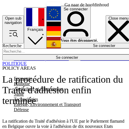
Ga naar de hoofdinhoud
Se connecter
Open sub
Close menu
English
navigation
Français
Deutsch
Vous êtes déconnecté.
Recherche
Se connecter
Español
Lumières éteintes
Se connecter
Rapporteur
Politique
Économie
Newsletters
Evénements
Em
POLITIQUE
POLICY AREAS
La procédure de ratification du
Economie
Politique
Traité d'adhésion enfin
Agriculture et Alimentation
Santé
terminée
Technologies
Energie, Environnement et Transport
Défense
La ratification du Traité d'adhésion à l'UE par le Parlement flamand
en Belgique ouvre la voie à l'adhésion de dix nouveaux Etats