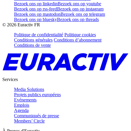
Bezoek ons op linkedin
Bezoek ons op youtube
Bezoek ons op rss-feed
Bezoek ons op instagram
Bezoek ons op mastodon
Bezoek ons op telegram
Bezoek ons op bluesky
Bezoek ons op threads
©
2026
Euractiv FR
Politique de confidentialité
Politique cookies
Conditions générales
Conditions d’abonnement
Conditions de vente
Services
Media Solutions
Projets publics européens
Evénements
Emplois
Agenda
Communiqués de presse
Members’ Circle
À Propos d'Euractiv