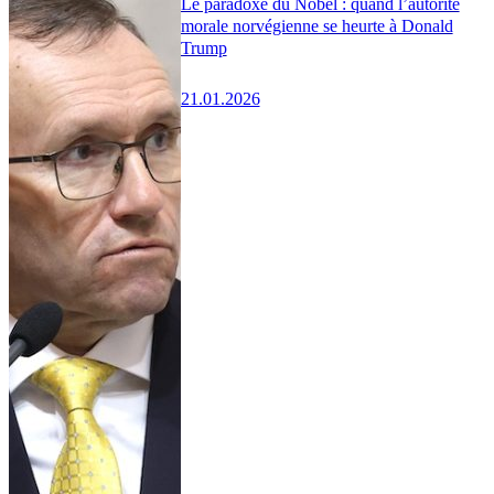
Le paradoxe du Nobel : quand l’autorité
morale norvégienne se heurte à Donald
Trump
21.01.2026