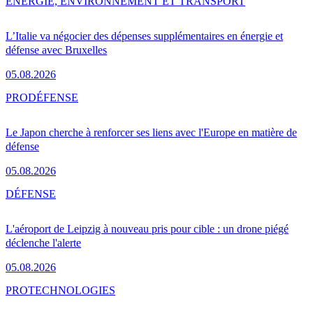
ENERGIE, ENVIRONNEMENT ET TRANSPORT
L’Italie va négocier des dépenses supplémentaires en énergie et
défense avec Bruxelles
05.08.2026
PRO
DÉFENSE
Le Japon cherche à renforcer ses liens avec l'Europe en matière de
défense
05.08.2026
DÉFENSE
L'aéroport de Leipzig à nouveau pris pour cible : un drone piégé
déclenche l'alerte
05.08.2026
PRO
TECHNOLOGIES