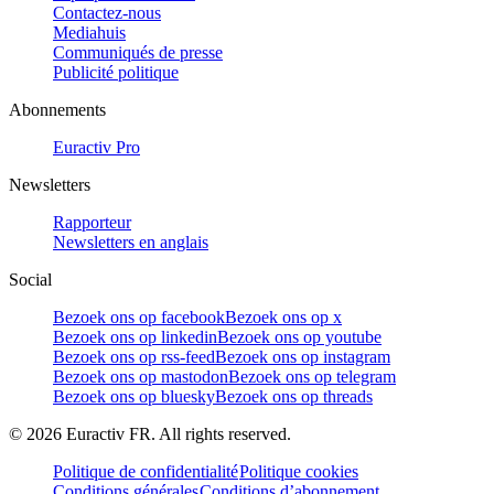
Contactez-nous
Mediahuis
Communiqués de presse
Publicité politique
Abonnements
Euractiv Pro
Newsletters
Rapporteur
Newsletters en anglais
Social
Bezoek ons op facebook
Bezoek ons op x
Bezoek ons op linkedin
Bezoek ons op youtube
Bezoek ons op rss-feed
Bezoek ons op instagram
Bezoek ons op mastodon
Bezoek ons op telegram
Bezoek ons op bluesky
Bezoek ons op threads
©
2026
Euractiv FR. All rights reserved.
Politique de confidentialité
Politique cookies
Conditions générales
Conditions d’abonnement