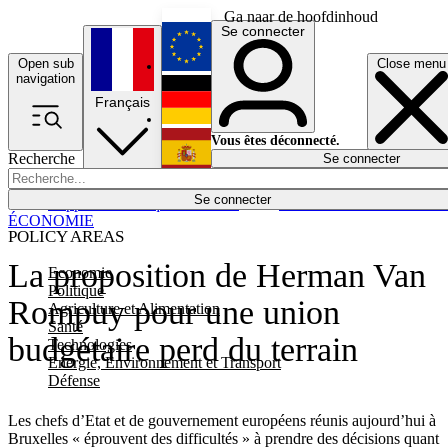
Ga naar de hoofdinhoud
Se connecter
Open sub
Close menu
English
navigation
Français
Deutsch
Vous êtes déconnecté.
Recherche
Se connecter
Español
Lumières éteintes
Se connecter
Rapporteur
Politique
Économie
Newsletters
Evénements
Em
ÉCONOMIE
POLICY AREAS
La proposition de Herman Van
Economie
Politique
Rompuy pour une union
Agriculture et Alimentation
Santé
budgétaire perd du terrain
Technologies
Energie, Environnement et Transport
Défense
Les chefs d’Etat et de gouvernement européens réunis aujourd’hui à
Bruxelles « éprouvent des difficultés » à prendre des décisions quant