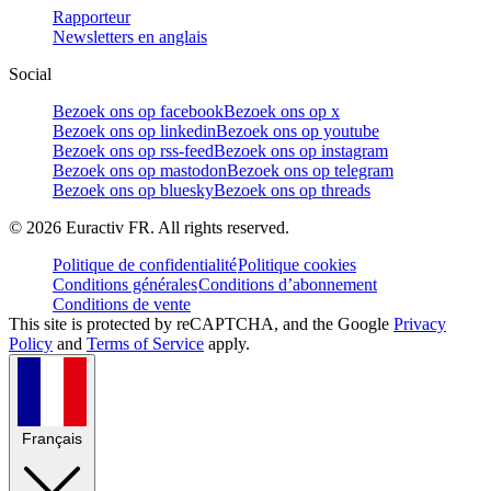
Rapporteur
Newsletters en anglais
Social
Bezoek ons op facebook
Bezoek ons op x
Bezoek ons op linkedin
Bezoek ons op youtube
Bezoek ons op rss-feed
Bezoek ons op instagram
Bezoek ons op mastodon
Bezoek ons op telegram
Bezoek ons op bluesky
Bezoek ons op threads
©
2026
Euractiv FR. All rights reserved.
Politique de confidentialité
Politique cookies
Conditions générales
Conditions d’abonnement
Conditions de vente
This site is protected by reCAPTCHA, and the Google
Privacy
Policy
and
Terms of Service
apply.
Français