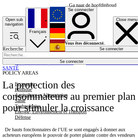
Ga naar de hoofdinhoud
Se connecter
Open sub
Close menu
English
navigation
Français
Deutsch
Vous êtes déconnecté.
Recherche
Se connecter
Español
Lumières éteintes
Se connecter
Rapporteur
Politique
Économie
Newsletters
Evénements
Em
SANTÉ
POLICY AREAS
La protection des
Economie
Politique
consommateurs au premier plan
Agriculture et Alimentation
Santé
pour stimuler la croissance
Technologies
Energie, Environnement et Transport
Défense
De hauts fonctionnaires de l’UE se sont engagés à donner aux
acheteurs européens le pouvoir de porter plainte contre des vendeurs