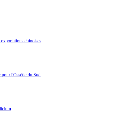
s exportations chinoises
e pour l'Ossétie du Sud
licium