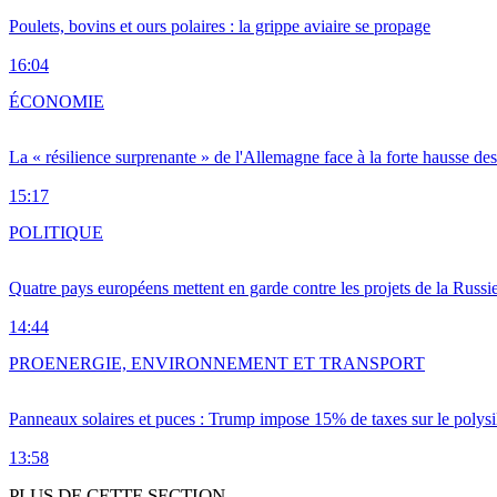
Poulets, bovins et ours polaires : la grippe aviaire se propage
16:04
ÉCONOMIE
La « résilience surprenante » de l'Allemagne face à la forte hausse de
15:17
POLITIQUE
Quatre pays européens mettent en garde contre les projets de la Russi
14:44
PRO
ENERGIE, ENVIRONNEMENT ET TRANSPORT
Panneaux solaires et puces : Trump impose 15% de taxes sur le polysi
13:58
PLUS DE CETTE SECTION