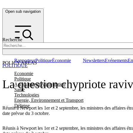
Open sub navigation
Recherche
Rapporteur
Politique
Économie
Newsletters
Evénements
Em
POLICY AREAS
POLITIQUE
Economie
Politique
La question chypriote raviv
Agriculture et Alimentation
Santé
Technologies
Energie, Environnement et Transport
Défense
Réunis à Newport les 1er et 2 septembre, les ministres des affaires étr
date prévue du 3 octobre.
Réunis à Newport les 1er et 2 septembre, les ministres des affaires ét