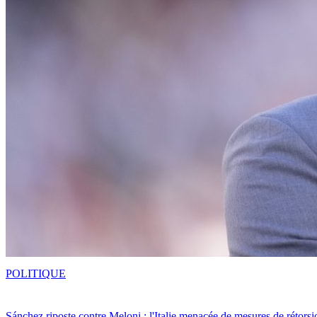
POLITIQUE
Sánchez riposte contre Meloni : l'Italie menacée de mesures de rétorsi