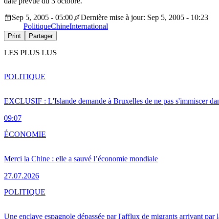
date prévue du 3 octobre.
Sep 5, 2005 - 05:00
Dernière mise à jour: Sep 5, 2005 - 10:23
Politique
Chine
International
Print
Partager
LES PLUS LUS
POLITIQUE
EXCLUSIF : L'Islande demande à Bruxelles de ne pas s'immiscer dan
09:07
ÉCONOMIE
Merci la Chine : elle a sauvé l’économie mondiale
27.07.2026
POLITIQUE
Une enclave espagnole dépassée par l'afflux de migrants arrivant par 