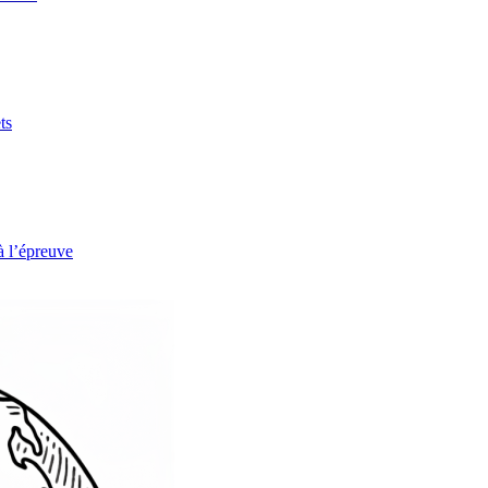
ts
à l’épreuve