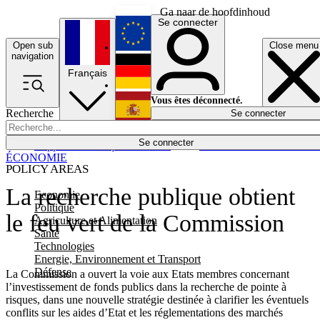
Ga naar de hoofdinhoud
Se connecter
Open sub
Close menu
English
navigation
Français
Deutsch
Vous êtes déconnecté.
Recherche
Se connecter
Español
Lumières éteintes
Se connecter
Rapporteur
Politique
Économie
Newsletters
Evénements
Em
ÉCONOMIE
POLICY AREAS
La recherche publique obtient
Economie
Politique
le feu vert de la Commission
Agriculture et Alimentation
Santé
Technologies
Energie, Environnement et Transport
Défense
La Commission a ouvert la voie aux Etats membres concernant
l’investissement de fonds publics dans la recherche de pointe à
risques, dans une nouvelle stratégie destinée à clarifier les éventuels
conflits sur les aides d’Etat et les réglementations des marchés