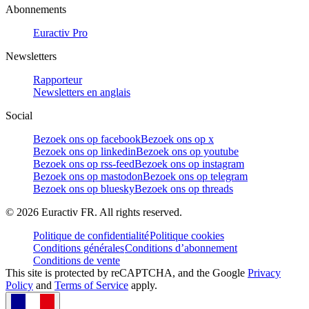
Abonnements
Euractiv Pro
Newsletters
Rapporteur
Newsletters en anglais
Social
Bezoek ons op facebook
Bezoek ons op x
Bezoek ons op linkedin
Bezoek ons op youtube
Bezoek ons op rss-feed
Bezoek ons op instagram
Bezoek ons op mastodon
Bezoek ons op telegram
Bezoek ons op bluesky
Bezoek ons op threads
©
2026
Euractiv FR. All rights reserved.
Politique de confidentialité
Politique cookies
Conditions générales
Conditions d’abonnement
Conditions de vente
This site is protected by reCAPTCHA, and the Google
Privacy
Policy
and
Terms of Service
apply.