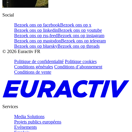
Social
Bezoek ons op facebook
Bezoek ons op x
Bezoek ons op linkedin
Bezoek ons op youtube
Bezoek ons op rss-feed
Bezoek ons op instagram
Bezoek ons op mastodon
Bezoek ons op telegram
Bezoek ons op bluesky
Bezoek ons op threads
©
2026
Euractiv FR
Politique de confidentialité
Politique cookies
Conditions générales
Conditions d’abonnement
Conditions de vente
Services
Media Solutions
Projets publics européens
Evénements