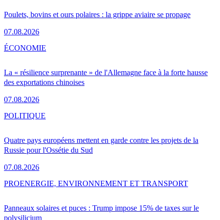
Poulets, bovins et ours polaires : la grippe aviaire se propage
07.08.2026
ÉCONOMIE
La « résilience surprenante » de l'Allemagne face à la forte hausse
des exportations chinoises
07.08.2026
POLITIQUE
Quatre pays européens mettent en garde contre les projets de la
Russie pour l'Ossétie du Sud
07.08.2026
PRO
ENERGIE, ENVIRONNEMENT ET TRANSPORT
Panneaux solaires et puces : Trump impose 15% de taxes sur le
polysilicium