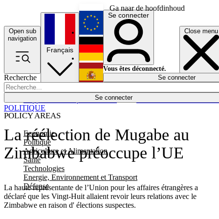
Ga naar de hoofdinhoud
Se connecter
Open sub
Close menu
English
navigation
Français
Deutsch
Vous êtes déconnecté.
Recherche
Se connecter
Español
Lumières éteintes
Se connecter
Rapporteur
Politique
Économie
Newsletters
Evénements
Em
POLITIQUE
POLICY AREAS
La réélection de Mugabe au
Economie
Politique
Zimbabwe préoccupe l’UE
Agriculture et Alimentation
Santé
Technologies
Energie, Environnement et Transport
Défense
La haute représentante de l’Union pour les affaires étrangères a
déclaré que les Vingt-Huit allaient revoir leurs relations avec le
Zimbabwe en raison d' élections suspectes.