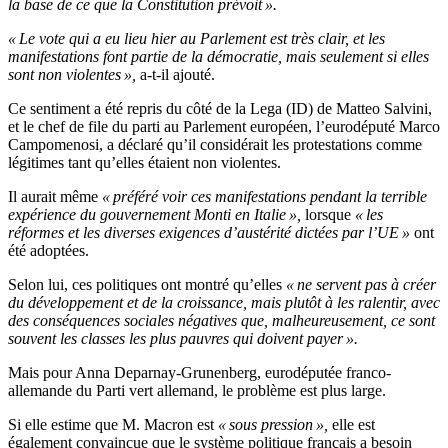
la base de ce que la Constitution prévoit ».
« Le vote qui a eu lieu hier au Parlement est très clair, et les
manifestations font partie de la démocratie, mais seulement si elles
sont non violentes »,
a-t-il ajouté.
Ce sentiment a été repris du côté de la Lega (ID) de Matteo Salvini,
et le chef de file du parti au Parlement européen, l’eurodéputé Marco
Campomenosi, a déclaré qu’il considérait les protestations comme
légitimes tant qu’elles étaient non violentes.
Il aurait même
« préféré voir ces manifestations pendant la terrible
expérience du gouvernement Monti en Italie »,
lorsque
« les
réformes et les diverses exigences d’austérité dictées par l’UE »
ont
été adoptées.
Selon lui, ces politiques ont montré qu’elles
« ne servent pas à créer
du développement et de la croissance, mais plutôt à les ralentir, avec
des conséquences sociales négatives que, malheureusement, ce sont
souvent les classes les plus pauvres qui doivent payer ».
Mais pour Anna Deparnay-Grunenberg, eurodéputée franco-
allemande du Parti vert allemand, le problème est plus large.
Si elle estime que M. Macron est
« sous pression »,
elle est
également convaincue que le système politique français a besoin