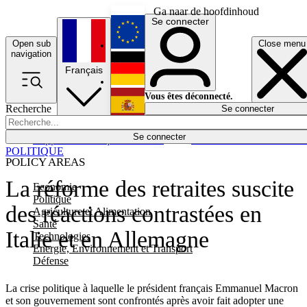
Ga naar de hoofdinhoud
Se connecter
Open sub
Close menu
English
navigation
Français
Deutsch
Vous êtes déconnecté.
Recherche
Se connecter
Español
Lumières éteintes
Se connecter
Rapporteur
Politique
Économie
Newsletters
Evénements
Em
POLITIQUE
POLICY AREAS
La réforme des retraites suscite
Economie
Politique
des réactions contrastées en
Agriculture et Alimentation
Santé
Italie et en Allemagne
Technologies
Energie, Environnement et Transport
Défense
La crise politique à laquelle le président français Emmanuel Macron
et son gouvernement sont confrontés après avoir fait adopter une