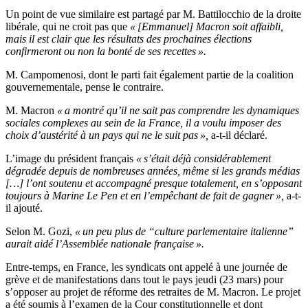
Un point de vue similaire est partagé par M. Battilocchio de la droite
libérale, qui ne croit pas que
« [Emmanuel] Macron soit affaibli,
mais il est clair que les résultats des prochaines élections
confirmeront ou non la bonté de ses recettes ».
M. Campomenosi, dont le parti fait également partie de la coalition
gouvernementale, pense le contraire.
M. Macron
« a montré qu’il ne sait pas comprendre les dynamiques
sociales complexes au sein de la France, il a voulu imposer des
choix d’austérité à un pays qui ne le suit pas »,
a-t-il déclaré.
L’image du président français
« s’était déjà considérablement
dégradée depuis de nombreuses années, même si les grands médias
[…] l’ont soutenu et accompagné presque totalement, en s’opposant
toujours à Marine Le Pen et en l’empêchant de fait de gagner »,
a-t-
il ajouté.
Selon M. Gozi,
« un peu plus de “culture parlementaire italienne”
aurait aidé l’Assemblée nationale française ».
Entre-temps, en France, les syndicats ont appelé à une journée de
grève et de manifestations dans tout le pays jeudi (23 mars) pour
s’opposer au projet de réforme des retraites de M. Macron. Le projet
a été soumis à l’examen de la Cour constitutionnelle et dont