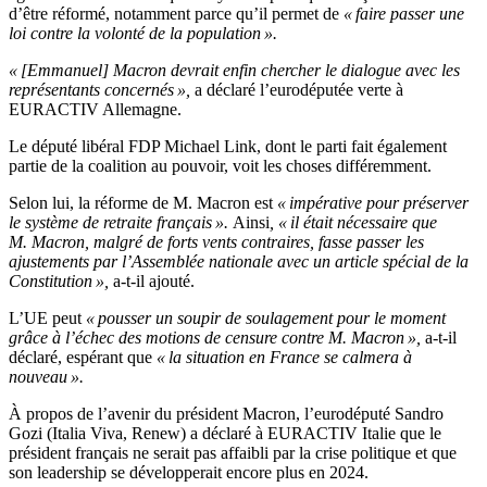
d’être réformé, notamment parce qu’il permet de
« faire passer une
loi contre la volonté de la population ».
« [Emmanuel] Macron devrait enfin chercher le dialogue avec les
représentants concernés »,
a déclaré l’eurodéputée verte à
EURACTIV Allemagne.
Le député libéral FDP Michael Link, dont le parti fait également
partie de la coalition au pouvoir, voit les choses différemment.
Selon lui, la réforme de M. Macron est
« impérative pour préserver
le système de retraite français ».
Ainsi
, « il était nécessaire que
M. Macron, malgré de forts vents contraires, fasse passer les
ajustements par l’Assemblée nationale avec un article spécial de la
Constitution »,
a-t-il ajouté.
L’UE peut
« pousser un soupir de soulagement pour le moment
grâce à l’échec des motions de censure contre M. Macron »,
a-t-il
déclaré, espérant que
« la situation en France se calmera à
nouveau ».
À propos de l’avenir du président Macron, l’eurodéputé Sandro
Gozi (Italia Viva, Renew) a déclaré à EURACTIV Italie que le
président français ne serait pas affaibli par la crise politique et que
son leadership se développerait encore plus en 2024.