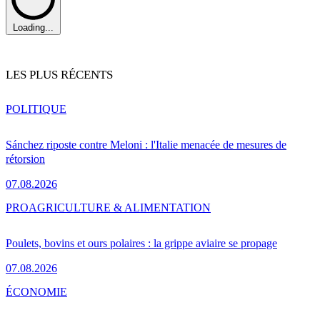
Loading...
LES PLUS RÉCENTS
POLITIQUE
Sánchez riposte contre Meloni : l'Italie menacée de mesures de
rétorsion
07.08.2026
PRO
AGRICULTURE & ALIMENTATION
Poulets, bovins et ours polaires : la grippe aviaire se propage
07.08.2026
ÉCONOMIE