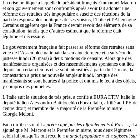
La crise politique à laquelle le président français Emmanuel Macron
et son gouvernement sont confrontés après avoir fait adopter une
réforme des retraites très impopulaire a suscité des réactions de la
part de responsables politiques de ses voisins, l’Italie et l’Allemagne.
Certains suggèrent que la France devrait revoir des éléments de sa
constitution, tandis que d’autres estiment que la réforme était
légitime et nécessaire.
Le gouvernement français a fait passer sa réforme des retraites sans
vote de l’Assemblée nationale la semaine dernière et a survécu de
justesse lundi (20 mars) à deux motions de censure. Alors que des
manifestations organisées et des rassemblements spontanés ont lieu
depuis un certain temps et se sont intensifiés à partir du 12 mars, la
contestation a pris une nouvelle ampleur lundi, lorsque des
manifestants se sont heurtés à la police et ont mis le feu à des objets,
y compris des poubelles.
L’Italie suit la situation de très près, a confié à EURACTIV Italie le
député italien Alessandro Battilocchio (Forza Italia, affilié au PPE de
centre droit) et membre de la majorité de la Première ministre
Giorgia Meloni.
Bien qu’il se soit dit
« préoccupé par les affrontements à Paris »,
il a
ajouté que M. Macron et la Première ministre, tous deux légitimes
selon lui puisqu’ils ont reçu le
« mandat populaire »
et
« agissent sur