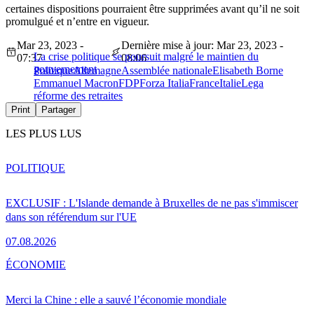
certaines dispositions pourraient être supprimées avant qu’il ne soit
promulgué et n’entre en vigueur.
Mar 23, 2023 -
Dernière mise à jour: Mar 23, 2023 -
La crise politique se poursuit malgré le maintien du
07:37
08:06
gouvernement
Politique
Allemagne
Assemblée nationale
Elisabeth Borne
Emmanuel Macron
FDP
Forza Italia
France
Italie
Lega
réforme des retraites
Print
Partager
LES PLUS LUS
POLITIQUE
EXCLUSIF : L'Islande demande à Bruxelles de ne pas s'immiscer
dans son référendum sur l'UE
07.08.2026
ÉCONOMIE
Merci la Chine : elle a sauvé l’économie mondiale