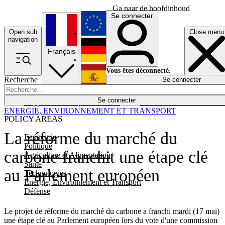
Ga naar de hoofdinhoud
Se connecter
Open sub
Close menu
English
navigation
Français
Deutsch
Vous êtes déconnecté.
Recherche
Se connecter
Español
Lumières éteintes
Se connecter
Rapporteur
Politique
Économie
Newsletters
Evénements
Em
ENERGIE, ENVIRONNEMENT ET TRANSPORT
POLICY AREAS
La réforme du marché du
Economie
Politique
carbone franchit une étape clé
Agriculture et Alimentation
Santé
au Parlement européen
Technologies
Energie, Environnement et Transport
Défense
Le projet de réforme du marché du carbone a franchi mardi (17 mai)
une étape clé au Parlement européen lors du vote d'une commission