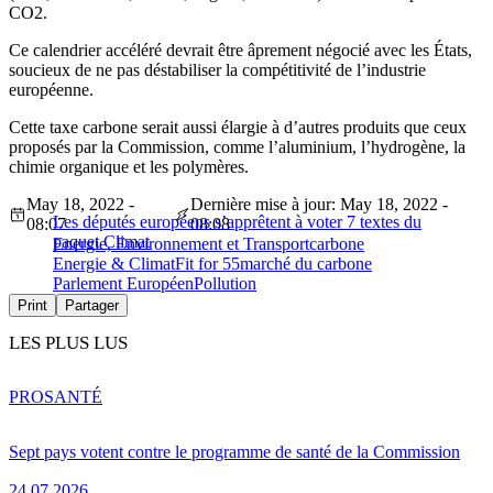
CO2.
Ce calendrier accéléré devrait être âprement négocié avec les États,
soucieux de ne pas déstabiliser la compétitivité de l’industrie
européenne.
Cette taxe carbone serait aussi élargie à d’autres produits que ceux
proposés par la Commission, comme l’aluminium, l’hydrogène, la
chimie organique et les polymères.
May 18, 2022 -
Dernière mise à jour: May 18, 2022 -
Les députés européens s’apprêtent à voter 7 textes du
08:07
08:08
paquet Climat
Energie, Environnement et Transport
carbone
Energie & Climat
Fit for 55
marché du carbone
Parlement Européen
Pollution
Print
Partager
LES PLUS LUS
PRO
SANTÉ
Sept pays votent contre le programme de santé de la Commission
24.07.2026