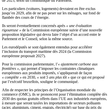
de 2025, selon un communiqué du Parlement.
Les particuliers (voitures, logements) devraient en être exclus
jusqu’en 2029, afin de ne pas peser sur les ménages, sur fond de
flambée des cours de l’énergie.
Ils seront éventuellement concernés après
« une évaluation
rigoureuse »
de la Commission européenne suivie d’une nouvelle
proposition législative qui devra faire l’objet d’un accord entre le
Parlement et le Conseil, selon la même source.
Les eurodéputés se sont également entendus pour accélérer
l’inclusion du transport maritime dès 2024 (la Commission
européenne proposait 2027).
Pour la commission parlementaire, l’
« ajustement carbone aux
frontières »
, qui permet d’imposer les contraintes climatiques
européennes aux produits importés, s’appliquerait de façon
« complète »
en 2030,
« soit 5 ans plus tôt »
que ce qui est proposé
par l’exécutif bruxellois, souligne le communiqué.
Afin de respecter les principes de l’Organisation mondiale du
commerce (OMC), ils se prononcent pour l’élimination complète dès
2030 des quotas gratuits offerts dans l’UE aux industriels européens,
à mesure que seront taxées les importations de secteurs polluants
(acier, aluminium, ciment, engrais, électricité) sur base du prix du