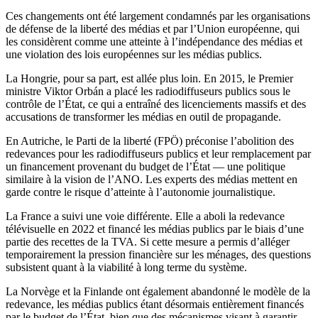
Ces changements ont été largement condamnés par les organisations
de défense de la liberté des médias et par l’Union européenne, qui
les considèrent comme une atteinte à l’indépendance des médias et
une violation des lois européennes sur les médias publics.
La Hongrie, pour sa part, est allée plus loin. En 2015, le Premier
ministre Viktor Orbán a placé les radiodiffuseurs publics sous le
contrôle de l’État, ce qui a entraîné des licenciements massifs et des
accusations de transformer les médias en outil de propagande.
En Autriche, le Parti de la liberté (FPÖ) préconise l’abolition des
redevances pour les radiodiffuseurs publics et leur remplacement par
un financement provenant du budget de l’État — une politique
similaire à la vision de l’ANO. Les experts des médias mettent en
garde contre le risque d’atteinte à l’autonomie journalistique.
La France a suivi une voie différente. Elle a aboli la redevance
télévisuelle en 2022 et financé les médias publics par le biais d’une
partie des recettes de la TVA. Si cette mesure a permis d’alléger
temporairement la pression financière sur les ménages, des questions
subsistent quant à la viabilité à long terme du système.
La Norvège et la Finlande ont également abandonné le modèle de la
redevance, les médias publics étant désormais entièrement financés
par le budget de l’État, bien que des mécanismes visant à garantir