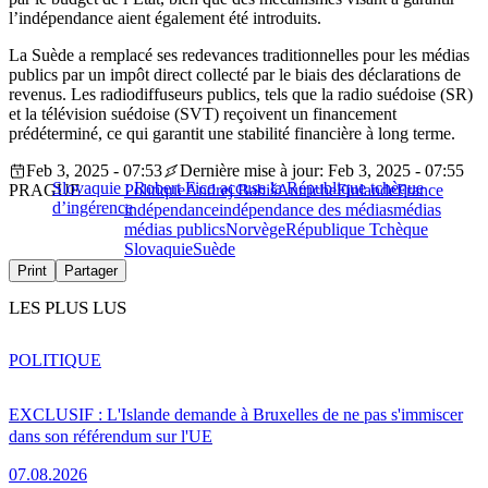
l’indépendance aient également été introduits.
La Suède a remplacé ses redevances traditionnelles pour les médias
publics par un impôt direct collecté par le biais des déclarations de
revenus. Les radiodiffuseurs publics, tels que la radio suédoise (SR)
et la télévision suédoise (SVT) reçoivent un financement
prédéterminé, ce qui garantit une stabilité financière à long terme.
Feb 3, 2025 - 07:53
Dernière mise à jour: Feb 3, 2025 - 07:55
Slovaquie : Robert Fico accuse la République tchèque
PRAGUE
Politique
Andrej Babiš
Autriche
Finlande
France
d’ingérence
indépendance
indépendance des médias
médias
médias publics
Norvège
République Tchèque
Slovaquie
Suède
Print
Partager
LES PLUS LUS
POLITIQUE
EXCLUSIF : L'Islande demande à Bruxelles de ne pas s'immiscer
dans son référendum sur l'UE
07.08.2026