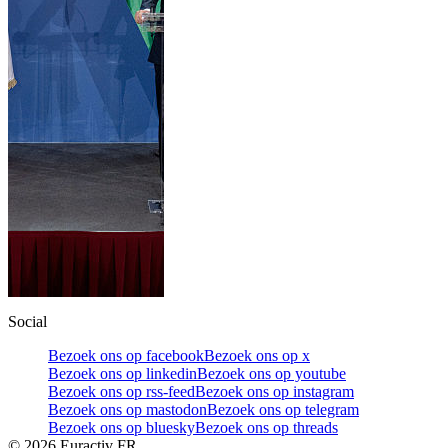
Social
Bezoek ons op facebook
Bezoek ons op x
Bezoek ons op linkedin
Bezoek ons op youtube
Bezoek ons op rss-feed
Bezoek ons op instagram
Bezoek ons op mastodon
Bezoek ons op telegram
Bezoek ons op bluesky
Bezoek ons op threads
©
2026
Euractiv FR