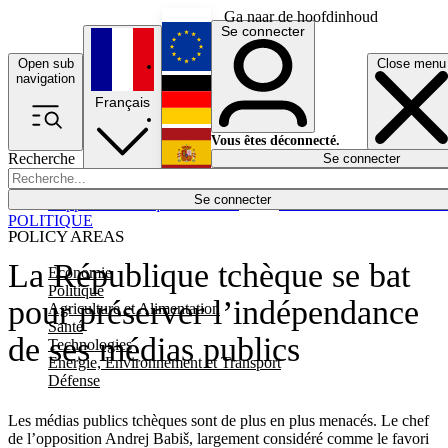
Ga naar de hoofdinhoud
Se connecter
Open sub
Close menu
English
navigation
Français
Deutsch
Vous êtes déconnecté.
Recherche
Se connecter
Español
Lumières éteintes
Se connecter
Rapporteur
Politique
Économie
Newsletters
Evénements
Em
POLITIQUE
POLICY AREAS
La République tchèque se bat
Economie
Politique
pour préserver l’indépendance
Agriculture et Alimentation
Santé
de ses médias publics
Technologies
Energie, Environnement et Transport
Défense
Les médias publics tchèques sont de plus en plus menacés. Le chef
de l’opposition Andrej Babiš, largement considéré comme le favori