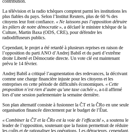
contribution.
La télévision et la radio tchèques comptent parmi les institutions les
plus fiables du pays. Selon l’Institut Reuters, plus de 60 % des
citoyens leur font confiance.
« Ne laissons pas l’opposition détruire
les piliers de notre démocratie »
, a déclaré le ministre tchèque de la
Culture, Martin Baxa (ODS, CRE), pour défendre les
radiodiffuseurs publics.
Cependant, le projet a été retardé à plusieurs reprises en raison de
l’opposition du parti ANO d’Andrej Babiš et du parti d’extrême
droite Liberté et Démocratie directe. Un vote clé est maintenant
prévu le 14 février.
Andrej Babiš a critiqué l’augmentation des redevances, la décrivant
comme une charge financière injuste pour les citoyens et les
entreprises en cette période de difficultés économiques.
« Cette
proposition n’est rien d’autre qu’une taxe cachée »
, a-t-il affirmé
lors d’une session parlementaire la semaine dernière.
Son plan alternatif consiste à fusionner la ČT et la ČRo en une seule
organisation financée directement par le budget de l’État.
« Combiner la ČT et la ČRo est la voie de l’efficacité »
, a soutenu le
leader de l’opposition, soutenant que la fusion permettrait de réduire
les coûts et de rationaliser les opérations. Les détracteurs, cependant,