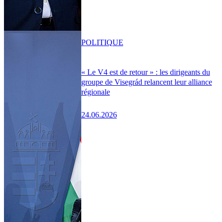
POLITIQUE
« Le V4 est de retour » : les dirigeants du
groupe de Visegrád relancent leur alliance
régionale
24.06.2026