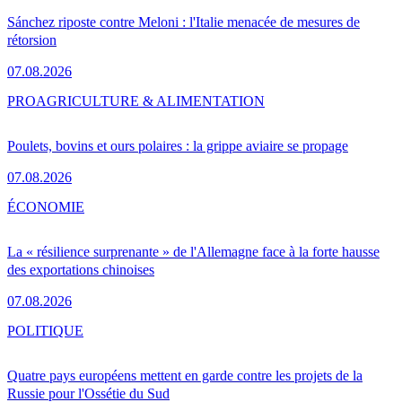
Sánchez riposte contre Meloni : l'Italie menacée de mesures de
rétorsion
07.08.2026
PRO
AGRICULTURE & ALIMENTATION
Poulets, bovins et ours polaires : la grippe aviaire se propage
07.08.2026
ÉCONOMIE
La « résilience surprenante » de l'Allemagne face à la forte hausse
des exportations chinoises
07.08.2026
POLITIQUE
Quatre pays européens mettent en garde contre les projets de la
Russie pour l'Ossétie du Sud