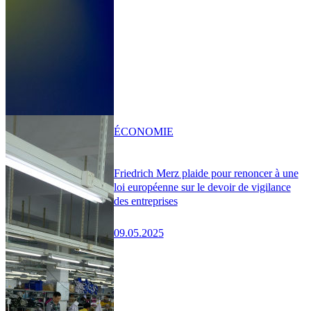
ÉCONOMIE
Friedrich Merz plaide pour renoncer à une
loi européenne sur le devoir de vigilance
des entreprises
09.05.2025