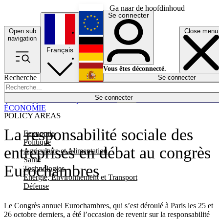
Ga naar de hoofdinhoud
Se connecter
Open sub
Close menu
English
navigation
Français
Deutsch
Vous êtes déconnecté.
Recherche
Se connecter
Español
Lumières éteintes
Se connecter
Rapporteur
Politique
Économie
Newsletters
Evénements
Em
ÉCONOMIE
POLICY AREAS
La responsabilité sociale des
Economie
Politique
entreprises en débat au congrès
Agriculture et Alimentation
Santé
Eurochambres
Technologies
Energie, Environnement et Transport
Défense
Le Congrès annuel Eurochambres, qui s’est déroulé à Paris les 25 et
26 octobre derniers, a été l’occasion de revenir sur la responsabilité