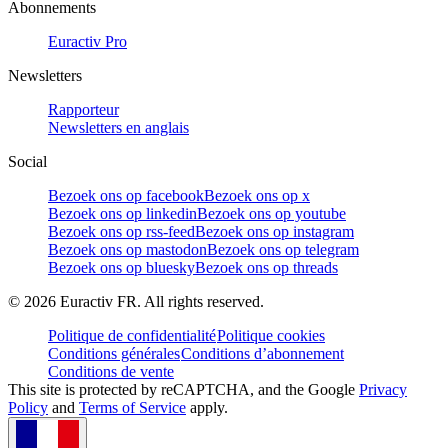
Abonnements
Euractiv Pro
Newsletters
Rapporteur
Newsletters en anglais
Social
Bezoek ons op facebook
Bezoek ons op x
Bezoek ons op linkedin
Bezoek ons op youtube
Bezoek ons op rss-feed
Bezoek ons op instagram
Bezoek ons op mastodon
Bezoek ons op telegram
Bezoek ons op bluesky
Bezoek ons op threads
©
2026
Euractiv FR. All rights reserved.
Politique de confidentialité
Politique cookies
Conditions générales
Conditions d’abonnement
Conditions de vente
This site is protected by reCAPTCHA, and the Google
Privacy
Policy
and
Terms of Service
apply.