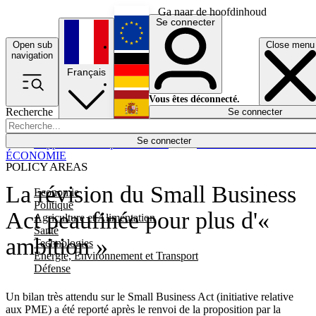
Ga naar de hoofdinhoud
Se connecter
Open sub
Close menu
English
navigation
Français
Deutsch
Vous êtes déconnecté.
Recherche
Se connecter
Español
Lumières éteintes
Se connecter
Rapporteur
Politique
Économie
Newsletters
Evénements
Em
ÉCONOMIE
POLICY AREAS
La révision du Small Business
Economie
Politique
Act peaufinée pour plus d'«
Agriculture et Alimentation
Santé
ambition »
Technologies
Energie, Environnement et Transport
Défense
Un bilan très attendu sur le Small Business Act (initiative relative
aux PME) a été reporté après le renvoi de la proposition par la