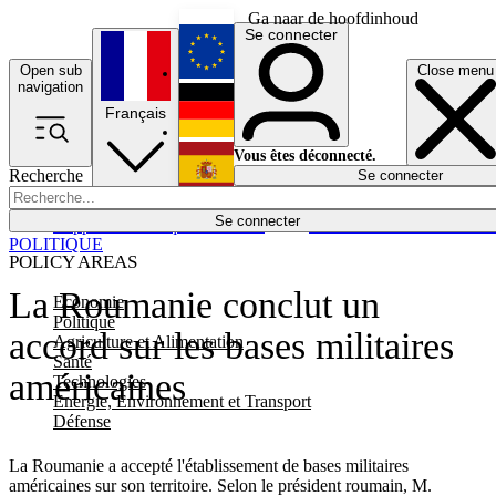
Ga naar de hoofdinhoud
Se connecter
Open sub
Close menu
English
navigation
Français
Deutsch
Vous êtes déconnecté.
Recherche
Se connecter
Español
Lumières éteintes
Se connecter
Rapporteur
Politique
Économie
Newsletters
Evénements
Em
POLITIQUE
POLICY AREAS
La Roumanie conclut un
Economie
Politique
accord sur les bases militaires
Agriculture et Alimentation
Santé
américaines
Technologies
Energie, Environnement et Transport
Défense
La Roumanie a accepté l'établissement de bases militaires
américaines sur son territoire. Selon le président roumain, M.