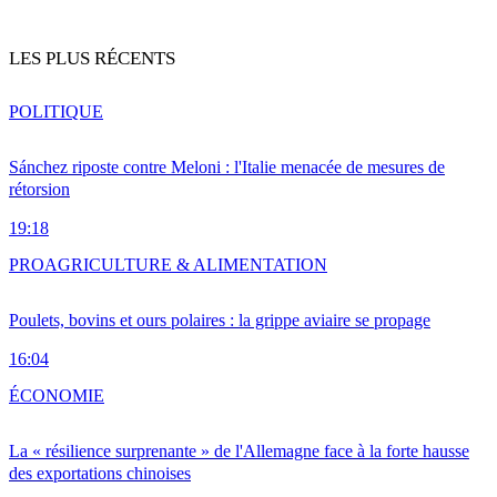
LES PLUS RÉCENTS
POLITIQUE
Sánchez riposte contre Meloni : l'Italie menacée de mesures de
rétorsion
19:18
PRO
AGRICULTURE & ALIMENTATION
Poulets, bovins et ours polaires : la grippe aviaire se propage
16:04
ÉCONOMIE
La « résilience surprenante » de l'Allemagne face à la forte hausse
des exportations chinoises