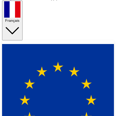
Français