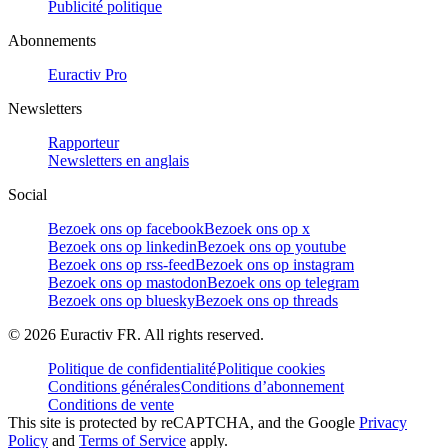
Publicité politique
Abonnements
Euractiv Pro
Newsletters
Rapporteur
Newsletters en anglais
Social
Bezoek ons op facebook
Bezoek ons op x
Bezoek ons op linkedin
Bezoek ons op youtube
Bezoek ons op rss-feed
Bezoek ons op instagram
Bezoek ons op mastodon
Bezoek ons op telegram
Bezoek ons op bluesky
Bezoek ons op threads
©
2026
Euractiv FR. All rights reserved.
Politique de confidentialité
Politique cookies
Conditions générales
Conditions d’abonnement
Conditions de vente
This site is protected by reCAPTCHA, and the Google
Privacy
Policy
and
Terms of Service
apply.