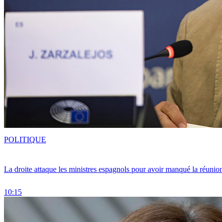
POLITIQUE
La droite attaque les ministres espagnols pour avoir manqué la réunio
10:15