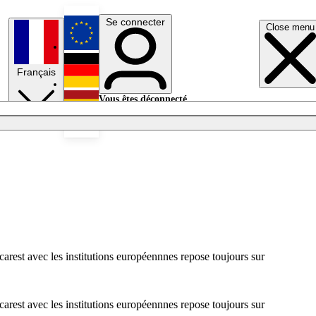
Se connecter
Close menu
English
Français
Deutsch
Vous êtes déconnecté.
Se connecter
Español
Lumières éteintes
arest avec les institutions européennnes repose toujours sur
arest avec les institutions européennnes repose toujours sur