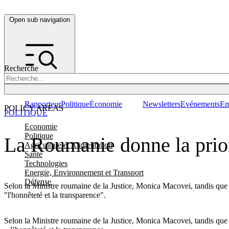
Open sub navigation
Recherche
Rapporteur
Politique
Économie
Newsletters
Evénements
Em
POLICY AREAS
POLITIQUE
Economie
Politique
La Roumanie donne la prior
Agriculture et Alimentation
Santé
Technologies
Energie, Environnement et Transport
Défense
Selon la Ministre roumaine de la Justice, Monica Macovei, tandis que l
"l'honnêteté et la transparence".
Selon la Ministre roumaine de la Justice, Monica Macovei, tandis que l