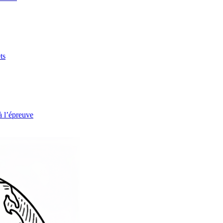
ts
à l’épreuve