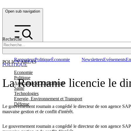
Open sub navigation
Recherche
Rapporteur
Politique
Économie
Newsletters
Evénements
Em
POLICY AREAS
POLITIQUE
Economie
Politique
La Roumanie licencie le d
Agriculture et Alimentation
Santé
Technologies
Energie, Environnement et Transport
Défense
Le gouvernement roumain a congédié le directeur de son agence SAPAR
mauvaise gestion et de conflit d'intérêt.
Le gouvernement roumain a congédié le directeur de son agence SAPAR