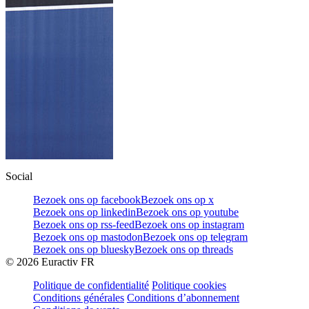
Social
Bezoek ons op facebook
Bezoek ons op x
Bezoek ons op linkedin
Bezoek ons op youtube
Bezoek ons op rss-feed
Bezoek ons op instagram
Bezoek ons op mastodon
Bezoek ons op telegram
Bezoek ons op bluesky
Bezoek ons op threads
©
2026
Euractiv FR
Politique de confidentialité
Politique cookies
Conditions générales
Conditions d’abonnement