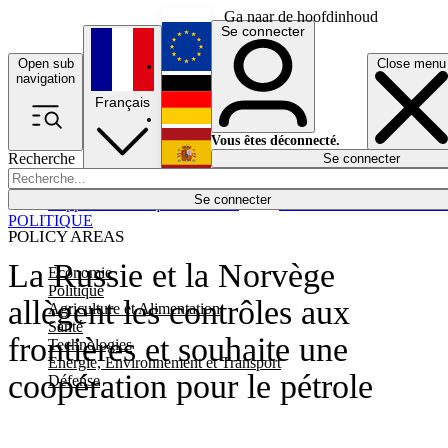
Ga naar de hoofdinhoud
Se connecter
Open sub
Close menu
English
navigation
Français
Deutsch
Vous êtes déconnecté.
Recherche
Se connecter
Español
Lumières éteintes
Se connecter
Rapporteur
Politique
Économie
Newsletters
Evénements
Em
POLITIQUE
POLICY AREAS
La Russie et la Norvège
Economie
Politique
allègent les contrôles aux
Agriculture et Alimentation
Santé
frontières et souhaite une
Technologies
Energie, Environnement et Transport
coopération pour le pétrole
Défense