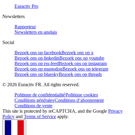
Euractiv Pro
Newsletters
Rapporteur
Newsletters en anglais
Social
Bezoek ons op facebook
Bezoek ons op x
Bezoek ons op linkedin
Bezoek ons op youtube
Bezoek ons op rss-feed
Bezoek ons op instagram
Bezoek ons op mastodon
Bezoek ons op telegram
Bezoek ons op bluesky
Bezoek ons op threads
©
2026
Euractiv FR. All rights reserved.
Politique de confidentialité
Politique cookies
Conditions générales
Conditions d’abonnement
Conditions de vente
This site is protected by reCAPTCHA, and the Google
Privacy
Policy
and
Terms of Service
apply.