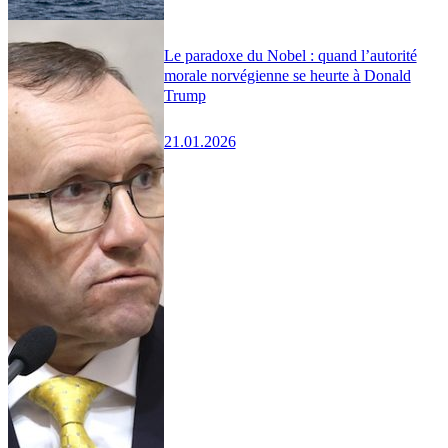
Le paradoxe du Nobel : quand l’autorité
morale norvégienne se heurte à Donald
Trump
21.01.2026