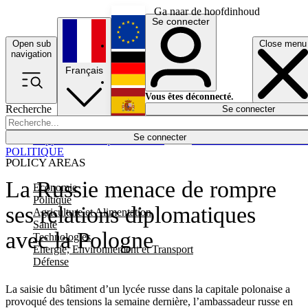
Ga naar de hoofdinhoud
Se connecter
Open sub
Close menu
English
navigation
Français
Deutsch
Vous êtes déconnecté.
Recherche
Se connecter
Español
Lumières éteintes
Se connecter
Rapporteur
Politique
Économie
Newsletters
Evénements
Em
POLITIQUE
POLICY AREAS
La Russie menace de rompre
Economie
Politique
ses relations diplomatiques
Agriculture et Alimentation
Santé
avec la Pologne
Technologies
Energie, Environnement et Transport
Défense
La saisie du bâtiment d’un lycée russe dans la capitale polonaise a
provoqué des tensions la semaine dernière, l’ambassadeur russe en