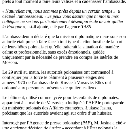
prêts à tout moment à faire leurs valises et à cadenasser l’ambassade.
« Naturellement, nous sommes prêts depuis un certain temps »
, a
déclaré l’ambassadeur.
« Je peux vous assurer que ni moi ni mes
collègues ne serions particulièrement désemparés de devoir quitter
la Pologne »
, a-t-il ajouté, cité par l’agence
TASS
.
L’ambassadeur a déclaré que la mission diplomatique russe sous son
autorité était prête à faire face à tout type d’action hostile de la part
de leurs hôtes polonais et qu’elle traiterait la situation de manière
calme et professionnelle, sans excès émotionnels, guidée
uniquement par la nécessité de prendre en compte les intérêts de
Moscou.
Le 29 avril au matin, les autorités polonaises ont commencé à
confisquer par la force le bâtiment à plusieurs étages des
années 1970 de l’ambassade de Russie à Varsovie. Elles ont
ordonné aux personnes présentes de quitter les lieux.
Le bâtiment, utilisé comme lycée pour les enfants de diplomates,
appartient à la mairie de Varsovie, a indiqué à l’AFP le porte-parole
du ministère polonais des Affaires étrangères, Łukasz Jasina,
précisant que les autorités avaient agi sur ordre d’un huissier.
Interrogé par l’Agence de presse polonaise (
PAP
), M. Jasina a cité
«
une ancienne décision de justice »
accordant à l’État polonais la