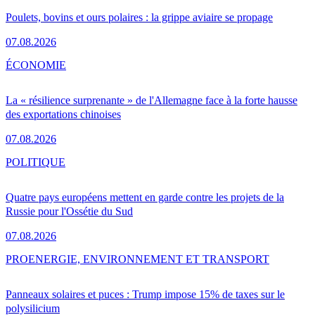
Poulets, bovins et ours polaires : la grippe aviaire se propage
07.08.2026
ÉCONOMIE
La « résilience surprenante » de l'Allemagne face à la forte hausse
des exportations chinoises
07.08.2026
POLITIQUE
Quatre pays européens mettent en garde contre les projets de la
Russie pour l'Ossétie du Sud
07.08.2026
PRO
ENERGIE, ENVIRONNEMENT ET TRANSPORT
Panneaux solaires et puces : Trump impose 15% de taxes sur le
polysilicium