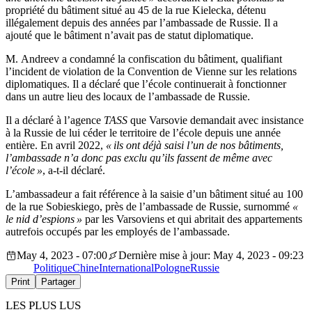
propriété du bâtiment situé au 45 de la rue Kielecka, détenu
illégalement depuis des années par l’ambassade de Russie. Il a
ajouté que le bâtiment n’avait pas de statut diplomatique.
M. Andreev a condamné la confiscation du bâtiment, qualifiant
l’incident de violation de la Convention de Vienne sur les relations
diplomatiques. Il a déclaré que l’école continuerait à fonctionner
dans un autre lieu des locaux de l’ambassade de Russie.
Il a déclaré à l’agence
TASS
que Varsovie demandait avec insistance
à la Russie de lui céder le territoire de l’école depuis une année
entière. En avril 2022,
« ils ont déjà saisi l’un de nos bâtiments,
l’ambassade n’a donc pas exclu qu’ils fassent de même avec
l’école »
, a-t-il déclaré.
L’ambassadeur a fait référence à la saisie d’un bâtiment situé au 100
de la rue Sobieskiego, près de l’ambassade de Russie, surnommé
«
le nid d’espions »
par les Varsoviens et qui abritait des appartements
autrefois occupés par les employés de l’ambassade.
May 4, 2023 - 07:00
Dernière mise à jour: May 4, 2023 - 09:23
Politique
Chine
International
Pologne
Russie
Print
Partager
LES PLUS LUS