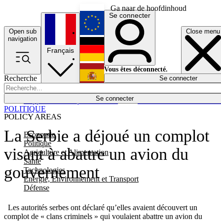
Ga naar de hoofdinhoud
Se connecter
Open sub
Close menu
English
navigation
Français
Deutsch
Vous êtes déconnecté.
Recherche
Se connecter
Español
Lumières éteintes
Se connecter
Rapporteur
Politique
Économie
Newsletters
Evénements
Em
POLITIQUE
POLICY AREAS
La Serbie a déjoué un complot
Economie
Politique
visant à abattre un avion du
Agriculture et Alimentation
Santé
gouvernement
Technologies
Energie, Environnement et Transport
Défense
Les autorités serbes ont déclaré qu’elles avaient découvert un
complot de « clans criminels » qui voulaient abattre un avion du