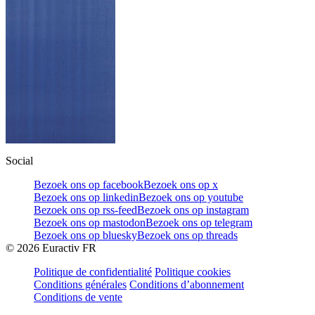
Social
Bezoek ons op facebook
Bezoek ons op x
Bezoek ons op linkedin
Bezoek ons op youtube
Bezoek ons op rss-feed
Bezoek ons op instagram
Bezoek ons op mastodon
Bezoek ons op telegram
Bezoek ons op bluesky
Bezoek ons op threads
©
2026
Euractiv FR
Politique de confidentialité
Politique cookies
Conditions générales
Conditions d’abonnement
Conditions de vente