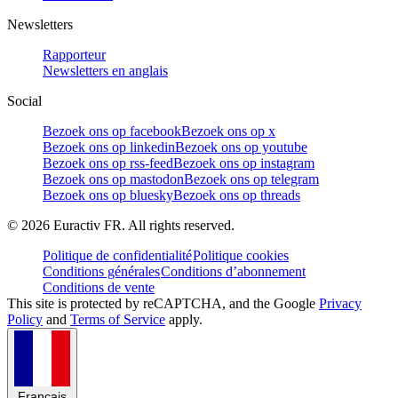
Newsletters
Rapporteur
Newsletters en anglais
Social
Bezoek ons op facebook
Bezoek ons op x
Bezoek ons op linkedin
Bezoek ons op youtube
Bezoek ons op rss-feed
Bezoek ons op instagram
Bezoek ons op mastodon
Bezoek ons op telegram
Bezoek ons op bluesky
Bezoek ons op threads
©
2026
Euractiv FR. All rights reserved.
Politique de confidentialité
Politique cookies
Conditions générales
Conditions d’abonnement
Conditions de vente
This site is protected by reCAPTCHA, and the Google
Privacy
Policy
and
Terms of Service
apply.
Français