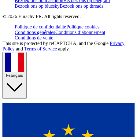
Bezoek ons op mastodon
Bezoek ons op telegram
Bezoek ons op bluesky
Bezoek ons op threads
©
2026
Euractiv FR. All rights reserved.
Politique de confidentialité
Politique cookies
Conditions générales
Conditions d’abonnement
Conditions de vente
This site is protected by reCAPTCHA, and the Google
Privacy
Policy
and
Terms of Service
apply.
Français