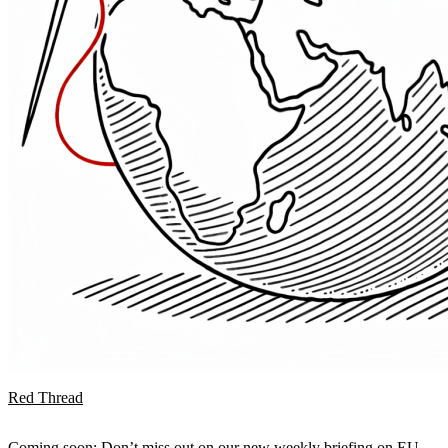
Red Thread
Coming soon: Don’t miss out on our new weekly briefing on EU-