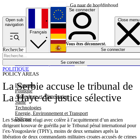
Ga naar de hoofdinhoud
Se connecter
Open sub
Close menu
English
navigation
Français
Deutsch
Vous êtes déconnecté.
Recherche
Se connecter
Español
Lumières éteintes
Se connecter
Rapporteur
Politique
Économie
Newsletters
Evénements
Em
POLITIQUE
POLICY AREAS
La Serbie accuse le tribunal de
Economie
Politique
La Haye de justice sélective
Agriculture et Alimentation
Santé
Technologies
Energie, Environnement et Transport
Défense
Les Serbes ont réagi avec colère à l’acquittement d’un ancien
dirigeant kosovar de guérilla par le Tribunal pénal international pour
l’ex-Yougoslavie (TPIY), moins de deux semaines après la
libération de deux commandants militaires croates accusés de crimes