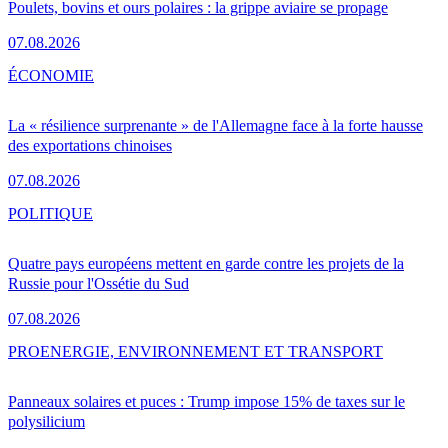
Poulets, bovins et ours polaires : la grippe aviaire se propage
07.08.2026
ÉCONOMIE
La « résilience surprenante » de l'Allemagne face à la forte hausse
des exportations chinoises
07.08.2026
POLITIQUE
Quatre pays européens mettent en garde contre les projets de la
Russie pour l'Ossétie du Sud
07.08.2026
PRO
ENERGIE, ENVIRONNEMENT ET TRANSPORT
Panneaux solaires et puces : Trump impose 15% de taxes sur le
polysilicium