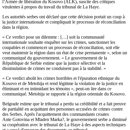
l’Armée de libération du Kosovo (ALK), suscite des critiques
virulentes à propos du travail du tribunal de La Haye.
Les autorités serbes ont déclaré que cette décision portait un coup à
la justice internationale et compliquait le processus de réconciliation
dans la région.
« Ce verdict pose un dilemme : […] soit la communauté
internationale souhaite enquêter sur les crimes, sanctionner les
coupables et commencer un processus de réconciliation, soit elle
veut maintenir la région dans un état de crise permanente », selon un
communiqué du gouvernement. « Le gouvernement de la
République de Serbie estime que la justice sélective et la
dissimulation de crimes ne conduisent pas à la stabilité. »
« Ce verdict abolit les crimes horribles et l'épuration ethnique du
Kosovo et de Metohija et rend légitime la violation de la justice en
éliminant et en intimidant les témoins », peut-on lire dans ce
communiqué. Metohija se rapporte à la région orientale du Kosovo.
Belgrade estime que le tribunal a perdu sa crédibilité et a fait preuve
de partialité en acquittant des personnes accusées de crimes contre
des Serbes. Après l'acquittement des commandants croates
Ante Gotovina et Mladen Marka?, le gouvernement serbe a diminué
sa coopération avec le tribunal de La Haye à des aspects techniques
et a cessé d'envoyer des documents au tribunal.