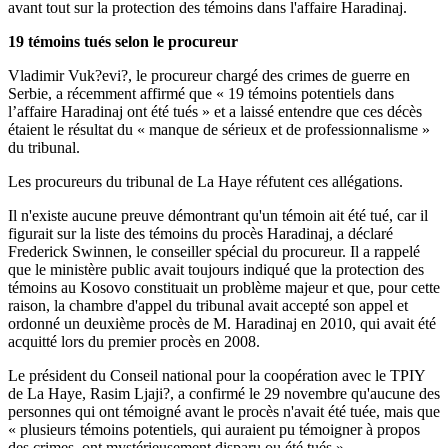
avant tout sur la protection des témoins dans l'affaire Haradinaj.
19 témoins tués selon le procureur
Vladimir Vuk?evi?, le procureur chargé des crimes de guerre en
Serbie, a récemment affirmé que « 19 témoins potentiels dans
l’affaire Haradinaj ont été tués » et a laissé entendre que ces décès
étaient le résultat du « manque de sérieux et de professionnalisme »
du tribunal.
Les procureurs du tribunal de La Haye réfutent ces allégations.
Il n'existe aucune preuve démontrant qu'un témoin ait été tué, car il
figurait sur la liste des témoins du procès Haradinaj, a déclaré
Frederick Swinnen, le conseiller spécial du procureur. Il a rappelé
que le ministère public avait toujours indiqué que la protection des
témoins au Kosovo constituait un problème majeur et que, pour cette
raison, la chambre d'appel du tribunal avait accepté son appel et
ordonné un deuxième procès de M. Haradinaj en 2010, qui avait été
acquitté lors du premier procès en 2008.
Le président du Conseil national pour la coopération avec le TPIY
de La Haye, Rasim Ljaji?, a confirmé le 29 novembre qu'aucune des
personnes qui ont témoigné avant le procès n'avait été tuée, mais que
« plusieurs témoins potentiels, qui auraient pu témoigner à propos
des crimes, ont mystérieusement disparu ou été tués ».