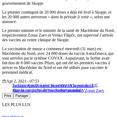
gouvernement de Skopje.
Le premier contingent de 20 000 doses a déjà été livré à Skopje, et
les 20 000 autres arriveront «
dans la période à venir »
, selon une
annonce.
Le premier ministre et le ministre de la santé de Macédoine du Nord,
respectivement Zoran Zaev et Venko Filipče, ont supervisé l’arrivée
des vaccins au centre clinique de Skopje.
La vaccination de masse a commencé mercredi (31 mars) en
Macédoine du Nord, avec 24 000 doses du vaccin AstraZeneca, qui
sont arrivées par le système COVAX. Auparavant, la Serbie avait
fait don de 8 000 vaccins Pfizer, qui ont été les premiers vaccins à
arriver en Macédoine du Nord et ont été utilisés pour vacciner le
personnel médical.
Apr 2, 2021 - 07:53
La Gavi appelle à plus de soutien de la part de l’UE
Politique
AstraZeneca
Chine
COVAX
International
dans la campagne de vaccination mondiale
Macédoine du Nord
Pfizer
Serbie
Spoutnik V
Zoran Zaev
Print
Partager
LES PLUS LUS