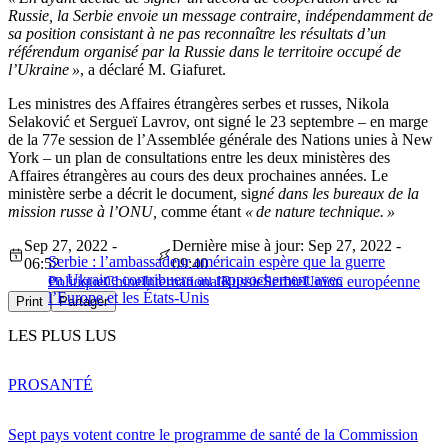
Russie, la Serbie envoie un message contraire, indépendamment de
sa position consistant à ne pas reconnaître les résultats d’un
référendum organisé par la Russie dans le territoire occupé de
l’Ukraine »
, a déclaré M. Giafuret.
Les ministres des Affaires étrangères serbes et russes, Nikola
Selaković et Sergueï Lavrov, ont signé le 23 septembre – en marge
de la 77e session de l’Assemblée générale des Nations unies à New
York – un plan de consultations entre les deux ministères des
Affaires étrangères au cours des deux prochaines années. Le
ministère serbe a décrit le document, sig
né dans les bureaux de la
mission russe à l’ONU,
comme étant
« de nature technique. »
Sep 27, 2022 -
Dernière mise à jour: Sep 27, 2022 -
Serbie : l’ambassadeur américain espère que la guerre
06:52
09:40
en Ukraine contribuera au rapprochement avec
Politique
Chine
International
Russie
Serbie
Union européenne
l’Europe et les États-Unis
Print
Partager
LES PLUS LUS
PRO
SANTÉ
Sept pays votent contre le programme de santé de la Commission