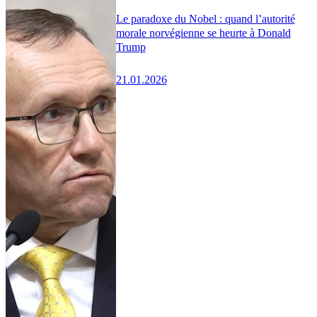
Le paradoxe du Nobel : quand l’autorité
morale norvégienne se heurte à Donald
Trump
21.01.2026