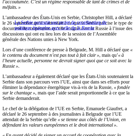
l’accoutumée. C’est un régime responsable de tant de crimes et de
méfaits. »
L’ambassadeur des États-Unis en Serbie, Christopher Hill, a déclaré
La Serbie poursuit son projet de coordination de
le 26 septembre qu’il s’attendait à ce que la Serbie précise le type de
politique étrangère avec celle de la Russie
document de coopération qu’elle a signé avec la Russie à l’issue des
discussions qui ont eu lieu lors de la session de l’Assemblée
générale des Nations unies à New York.
Lors d’une conférence de presse à Belgrade, M. Hill a déclaré que
«
le contenu du document n’est pas tout à fait clair »
, mais qu’
« à
l’heure actuelle, personne ne devrait signer quoi que ce soit avec la
Russie »
.
L’ambassadeur a également déclaré que les États-Unis soutenaient la
Serbie dans son parcours vers l’UE, ainsi que dans ses efforts pour
éliminer la dépendance énergétique vis-à-vis de la Russie,
« fondée
sur le chantage »
, mais que l’aide serait proportionnelle à ce que la
Serbie demanderait.
Le chef de la délégation de l’UE en Serbie, Emanuele Giaufret, a
déclaré le 26 septembre à des journalistes à Belgrade que l’UE
attendait de la Serbie qu’elle
« se tienne aux côtés de l’Union, en
défendant les valeurs européennes et le droit international »
.
« En ayant décidé de signer un accord de coopération avec la