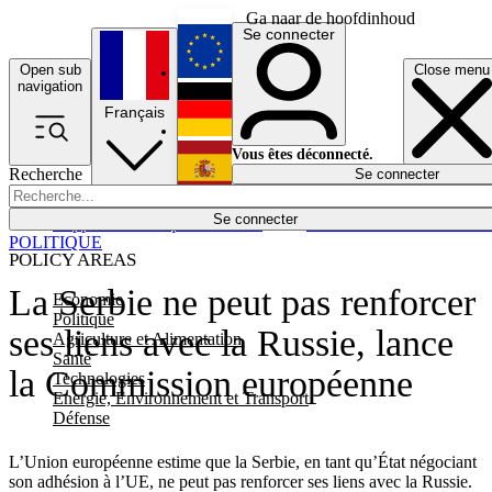
Ga naar de hoofdinhoud
Se connecter
Open sub
Close menu
English
navigation
Français
Deutsch
Vous êtes déconnecté.
Recherche
Se connecter
Español
Lumières éteintes
Se connecter
Rapporteur
Politique
Économie
Newsletters
Evénements
Em
POLITIQUE
POLICY AREAS
La Serbie ne peut pas renforcer
Economie
Politique
ses liens avec la Russie, lance
Agriculture et Alimentation
Santé
la Commission européenne
Technologies
Energie, Environnement et Transport
Défense
L’Union européenne estime que la Serbie, en tant qu’État négociant
son adhésion à l’UE, ne peut pas renforcer ses liens avec la Russie.