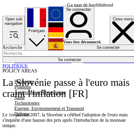
Ga naar de hoofdinhoud
Se connecter
Open sub
Close menu
English
navigation
Français
Deutsch
Vous êtes déconnecté.
Recherche
Se connecter
Español
Lumières éteintes
Se connecter
Rapporteur
Politique
Économie
Newsletters
Evénements
Em
POLITIQUE
POLICY AREAS
La Slovénie passe à l'euro mais
Economie
Politique
craint l'inflation [FR]
Agriculture et Alimentation
Santé
Technologies
Energie, Environnement et Transport
Défense
Le 1er janvier 2007, la Slovénie a célébré l'adoption de l'euro mais
s'inquiète d'une hausse des prix après l'introduction de la monnaie
unique.