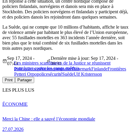
En réponse à cette situation, un centre nordique composé de
policiers finlandais, norvégiens et danois sera mis en place à
Stockholm. Des policiers norvégiens et finlandais y participent déjà,
et des policiers danois les rejoindront dans quelques semaines.
La Suède, qui ne compte que 10 millions d’habitants, affiche le taux
de violence armée par habitant le plus élevé de l’Union européenne,
avec 55 fusillades mortelles en 363 incidents l’année dernière, soit
bien plus que le total combiné de six fusillades mortelles dans les
trois autres pays nordiques.
Sep 17, 2024 -
Dernière mise à jour: Sep 17, 2024 -
Les ministres scandinaves de la Justice se réunissent
07:43
08:31
pour lutter contre les gangs suédois
Politique
coopération
criminalité
Danemark
Finlande
Frontières
Petteri Orpo
police
sécurité
Suède
Ulf Kristersson
Print
Partager
LES PLUS LUS
ÉCONOMIE
Merci la Chine : elle a sauvé l’économie mondiale
27.07.2026