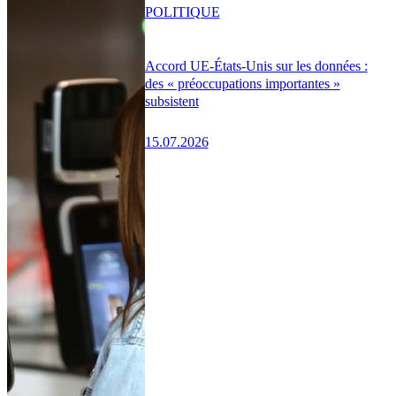
POLITIQUE
Accord UE-États-Unis sur les données :
des « préoccupations importantes »
subsistent
15.07.2026