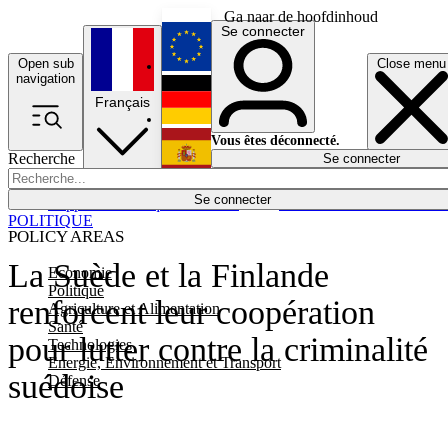
Ga naar de hoofdinhoud
Se connecter
Open sub
Close menu
English
navigation
Français
Deutsch
Vous êtes déconnecté.
Recherche
Se connecter
Español
Lumières éteintes
Se connecter
Rapporteur
Politique
Économie
Newsletters
Evénements
Em
POLITIQUE
POLICY AREAS
La Suède et la Finlande
Economie
Politique
renforcent leur coopération
Agriculture et Alimentation
Santé
pour lutter contre la criminalité
Technologies
Energie, Environnement et Transport
suédoise
Défense