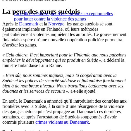
La peur des gangs suédois
La police suédoise prend des mesures exceptionnelles
pour lutter contre la violence des gangs
Après le
Danemark
et la
Norvège
, les gangs suédois se sont
également implantés en Finlande, où leurs méthodes
particulièrement violentes inquiètent les autorités. Le gouvernement
finlandais espère qu’une nouvelle coopération policière permettra
d’arrêter les gangs.
« Cela aidera. Il est important pour la Finlande que nous puissions
empêcher le développement qui se produit en Suède »
, a déclaré la
ministre finlandaise Lulu Ranne.
« Bien sûr, nous sommes inquiets, mais la coopération avec la
Suède et les polices de sécurité suédoise et finlandaise fonctionnent
bien à de nombreux niveaux. Nous travaillons également avec les
douanes et les services de secours »
, a-t-elle ajouté.
En août, le Danemark a annoncé qu’il introduirait des contrôles aux
frontières avec la Suède, à la suite d’une résurgence de la violence
des gangs suédois qui s’est propagée au Danemark ces dernières
semaines, et après l’arrestation de Suédois soupçonnés d’avoir
commis plusieurs
crimes violents au Danemark
.