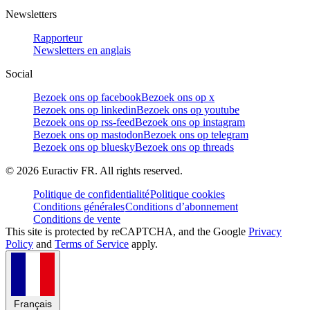
Newsletters
Rapporteur
Newsletters en anglais
Social
Bezoek ons op facebook
Bezoek ons op x
Bezoek ons op linkedin
Bezoek ons op youtube
Bezoek ons op rss-feed
Bezoek ons op instagram
Bezoek ons op mastodon
Bezoek ons op telegram
Bezoek ons op bluesky
Bezoek ons op threads
©
2026
Euractiv FR. All rights reserved.
Politique de confidentialité
Politique cookies
Conditions générales
Conditions d’abonnement
Conditions de vente
This site is protected by reCAPTCHA, and the Google
Privacy
Policy
and
Terms of Service
apply.
Français