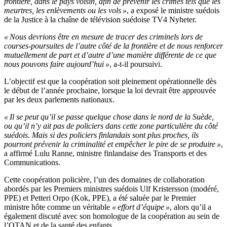
frontière, dans le pays voisin, afin de prévenir les crimes tels que les
meurtres, les enlèvements ou les vols »
, a exposé le ministre suédois
de la Justice à la chaîne de télévision suédoise TV4 Nyheter.
« Nous devrions être en mesure de tracer des criminels lors de
courses-poursuites de l’autre côté de la frontière et de nous renforcer
mutuellement de part et d’autre d’une manière différente de ce que
nous pouvons faire aujourd’hui »
, a-t-il poursuivi.
L’objectif est que la coopération soit pleinement opérationnelle dès
le début de l’année prochaine, lorsque la loi devrait être approuvée
par les deux parlements nationaux.
« Il se peut qu’il se passe quelque chose dans le nord de la Suède,
ou qu’il n’y ait pas de policiers dans cette zone particulière du côté
suédois. Mais si des policiers finlandais sont plus proches, ils
pourront prévenir la criminalité et empêcher le pire de se produire »
,
a affirmé Lulu Ranne, ministre finlandaise des Transports et des
Communications.
Cette coopération policière, l’un des domaines de collaboration
abordés par les Premiers ministres suédois Ulf Kristersson (modéré,
PPE) et Petteri Orpo (Kok, PPE), a été saluée par le Premier
ministre hôte comme un véritable
« effort d’équipe »
, alors qu’il a
également discuté avec son homologue de la coopération au sein de
l’OTAN et de la santé des enfants.