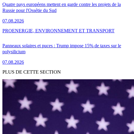
Quatre pays européens mettent en garde contre les projets de la
Russie pour l'Ossétie du Sud
07.08.2026
PRO
ENERGIE, ENVIRONNEMENT ET TRANSPORT
Panneaux solaires et puces : Trump impose 15% de taxes sur le
polysilicium
07.08.2026
PLUS DE CETTE SECTION