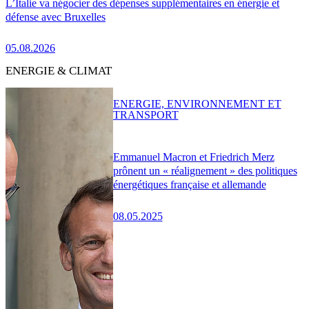
L’Italie va négocier des dépenses supplémentaires en énergie et
défense avec Bruxelles
05.08.2026
ENERGIE & CLIMAT
ENERGIE, ENVIRONNEMENT ET
TRANSPORT
Emmanuel Macron et Friedrich Merz
prônent un « réalignement » des politiques
énergétiques française et allemande
08.05.2025