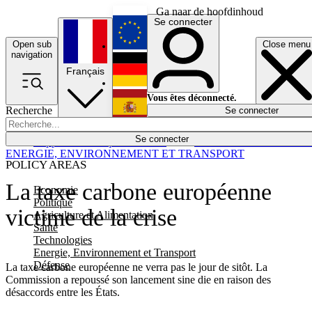
Ga naar de hoofdinhoud
Se connecter
Open sub
Close menu
English
navigation
Français
Deutsch
Vous êtes déconnecté.
Recherche
Se connecter
Español
Lumières éteintes
Se connecter
Rapporteur
Politique
Économie
Newsletters
Evénements
Em
ENERGIE, ENVIRONNEMENT ET TRANSPORT
POLICY AREAS
La taxe carbone européenne
Economie
Politique
victime de la crise
Agriculture et Alimentation
Santé
Technologies
Energie, Environnement et Transport
Défense
La taxe carbone européenne ne verra pas le jour de sitôt. La
Commission a repoussé son lancement sine die en raison des
désaccords entre les États.