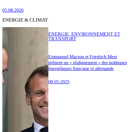
05.08.2026
ENERGIE & CLIMAT
ENERGIE, ENVIRONNEMENT ET
TRANSPORT
Emmanuel Macron et Friedrich Merz
prônent un « réalignement » des politiques
énergétiques française et allemande
08.05.2025