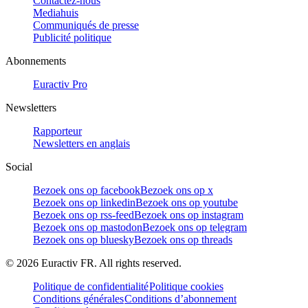
Contactez-nous
Mediahuis
Communiqués de presse
Publicité politique
Abonnements
Euractiv Pro
Newsletters
Rapporteur
Newsletters en anglais
Social
Bezoek ons op facebook
Bezoek ons op x
Bezoek ons op linkedin
Bezoek ons op youtube
Bezoek ons op rss-feed
Bezoek ons op instagram
Bezoek ons op mastodon
Bezoek ons op telegram
Bezoek ons op bluesky
Bezoek ons op threads
©
2026
Euractiv FR. All rights reserved.
Politique de confidentialité
Politique cookies
Conditions générales
Conditions d’abonnement