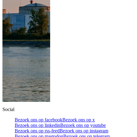
Social
Bezoek ons op facebook
Bezoek ons op x
Bezoek ons op linkedin
Bezoek ons op youtube
Bezoek ons op rss-feed
Bezoek ons op instagram
Bezoek ons op mastodon
Bezoek ons op telegram