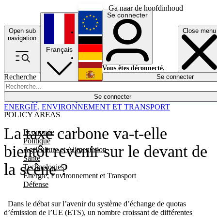
Ga naar de hoofdinhoud
Se connecter
Open sub
Close menu
English
navigation
Français
Deutsch
Vous êtes déconnecté.
Recherche
Se connecter
Español
Lumières éteintes
Se connecter
Rapporteur
Politique
Économie
Newsletters
Evénements
Em
ENERGIE, ENVIRONNEMENT ET TRANSPORT
POLICY AREAS
La taxe carbone va-t-elle
Economie
Politique
bientôt revenir sur le devant de
Agriculture et Alimentation
Santé
la scène ?
Technologies
Energie, Environnement et Transport
Défense
Dans le débat sur l’avenir du système d’échange de quotas
d’émission de l’UE (ETS), un nombre croissant de différentes