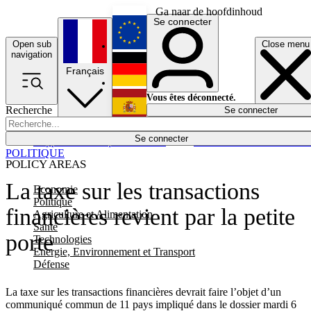
Ga naar de hoofdinhoud
Se connecter
Open sub
Close menu
English
navigation
Français
Deutsch
Vous êtes déconnecté.
Recherche
Se connecter
Español
Lumières éteintes
Se connecter
Rapporteur
Politique
Économie
Newsletters
Evénements
Em
POLITIQUE
POLICY AREAS
La taxe sur les transactions
Economie
Politique
financières revient par la petite
Agriculture et Alimentation
Santé
porte
Technologies
Energie, Environnement et Transport
Défense
La taxe sur les transactions financières devrait faire l’objet d’un
communiqué commun de 11 pays impliqué dans le dossier mardi 6