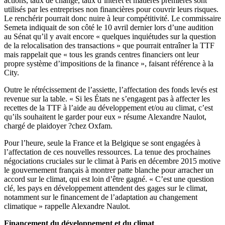
actions, taux de change, taux d’intérêt et matières premières sont
utilisés par les entreprises non financières pour couvrir leurs risques.
Le renchérir pourrait donc nuire à leur compétitivité. Le commissaire
Semeta indiquait de son côté le 10 avril dernier lors d’une audition
au Sénat qu’il y avait encore « quelques inquiétudes sur la question
de la relocalisation des transactions » que pourrait entraîner la TTF
mais rappelait que « tous les grands centres financiers ont leur
propre système d’impositions de la finance », faisant référence à la
City.
Outre le rétrécissement de l’assiette, l’affectation des fonds levés est
revenue sur la table. « Si les États ne s’engagent pas à affecter les
recettes de la TTF à l’aide au développement et/ou au climat, c’est
qu’ils souhaitent le garder pour eux » résume Alexandre Naulot,
chargé de plaidoyer ?chez Oxfam.
Pour l’heure, seule la France et la Belgique se sont engagées à
l’affectation de ces nouvelles ressources. La tenue des prochaines
négociations cruciales sur le climat à Paris en décembre 2015 motive
le gouvernement français à montrer patte blanche pour arracher un
accord sur le climat, qui est loin d’être gagné. « C’est une question
clé, les pays en développement attendent des gages sur le climat,
notamment sur le financement de l’adaptation au changement
climatique » rappelle Alexandre Naulot.
Financement du développement et du climat