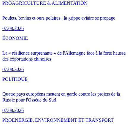
PRO
AGRICULTURE & ALIMENTATION
Poulets, bovins et ours polaires : la grippe aviaire se propage
07.08.2026
ÉCONOMIE
La « résilience surprenante » de l'Allemagne face à la forte hausse
des exportations chinoises
07.08.2026
POLITIQUE
Quatre pays européens mettent en garde contre les projets de la
Russie pour l'Ossétie du Sud
07.08.2026
PRO
ENERGIE, ENVIRONNEMENT ET TRANSPORT