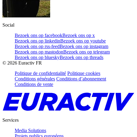
Social
Bezoek ons op facebook
Bezoek ons op x
Bezoek ons op linkedin
Bezoek ons op youtube
Bezoek ons op rss-feed
Bezoek ons op instagram
Bezoek ons op mastodon
Bezoek ons op telegram
Bezoek ons op bluesky
Bezoek ons op threads
©
2026
Euractiv FR
Politique de confidentialité
Politique cookies
Conditions générales
Conditions d’abonnement
Conditions de vente
Services
Media Solutions
Projets publics européens