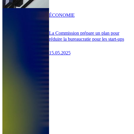
ÉCONOMIE
La Commission prépare un plan pour
réduire la bureaucratie pour les start-ups
15.05.2025