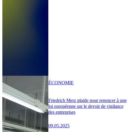
ÉCONOMIE
Friedrich Merz plaide pour renoncer à une
loi européenne sur le devoir de vigilance
des entreprises
09.05.2025