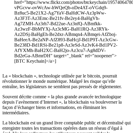
href="https://www.flickr.com/photos/btckeychain/19574064780/
vPGcvw-ovWcAw-hWQeQb-oDe4AT-oVGdq9-
Bz8uc5-Be21X2-Ag7YaV-BaHdCW-Az3pWw-
Az3F3T-Az3Emc-Be21fv-Be2ey4-BaHgVh-
Ag7ZMH-Az3rh7-Bd22ue-Az3nfQ-ABmfkk-
Az3wzF-BbMYXj-Az3cMG-BaH1RQ-Az3RYk-
Az2DSj-BaHgEh-Be2dxr-ABmqn4-ABmqei-AfZboj-
BaHeeA-Be2aNP-AfZ893-BaHcjJ-Bd1P9T-Az3cGw-
Be238D-Bd1RSi-Be21p8-Az3eSd-Az3vK4-Bd1PV2-
AfYXMh-BaH2XC-BaH2jo-Az3cu7-Ag8dDV-
Bd2eGa-ABmrDH" target="_blank" rel="noopener">
[BTC Keychain]</a>]
La « blockchain », technologie utilisée par le bitcoin, pourrait
révolutionner le monde numérique. Malgré les risque qu’elle
entraîne, les législateurs ne semblent pas pressés de réglementer.
Souvent décrite comme « la plus grande avancée technologique
depuis l’avènement d’Internet », la blockchain va bouleverser la
façon d’échanger biens et informations, en éliminant les
intermédiaires.
La blockchain est un grand livre comptable public et décentralisé qui
enregistre toutes les transactions opérées dans un réseau d’égal à