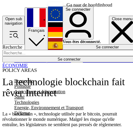
Ga naar de hoofdinhoud
Se connecter
Open sub
Close menu
English
navigation
Français
Deutsch
Vous êtes déconnecté.
Recherche
Se connecter
Español
Lumières éteintes
Se connecter
Rapporteur
Politique
Économie
Newsletters
Evénements
Em
ÉCONOMIE
POLICY AREAS
La technologie blockchain fait
Economie
Politique
rêver Internet
Agriculture et Alimentation
Santé
Technologies
Energie, Environnement et Transport
Défense
La « blockchain », technologie utilisée par le bitcoin, pourrait
révolutionner le monde numérique. Malgré les risque qu'elle
entraîne, les législateurs ne semblent pas pressés de réglementer.