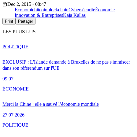
Dec 2, 2015 - 08:47
Économie
bitcoin
blockchain
Cybersécurité
Économie
Innovation & Entreprises
Kaja Kallas
Print
Partager
LES PLUS LUS
POLITIQUE
EXCLUSIF : L'Islande demande à Bruxelles de ne pas s'immiscer
dans son référendum sur l'UE
09:07
ÉCONOMIE
Merci la Chine : elle a sauvé l’économie mondiale
27.07.2026
POLITIQUE