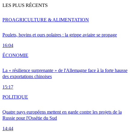
LES PLUS RÉCENTS
PRO
AGRICULTURE & ALIMENTATION
Poulets, bovins et ours polaires : la grippe aviaire se propage
16:04
ÉCONOMIE
La « résilience surprenante » de l'Allemagne face à la forte hausse
des exportations chinoises
15:17
POLITIQUE
Quatre pays européens mettent en garde contre les projets de la
Russie pour l'Ossétie du Sud
14:44