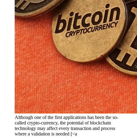
Although one of the first applications has been the so-
called crypto-currency, the potential of blockchain
technology may affect every transaction and process
where a validation is needed [<a