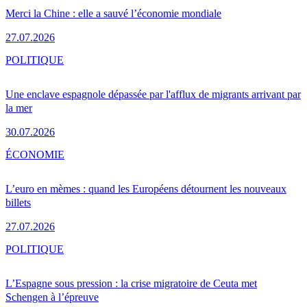
Merci la Chine : elle a sauvé l’économie mondiale
27.07.2026
POLITIQUE
Une enclave espagnole dépassée par l'afflux de migrants arrivant par
la mer
30.07.2026
ÉCONOMIE
L’euro en mèmes : quand les Européens détournent les nouveaux
billets
27.07.2026
POLITIQUE
L’Espagne sous pression : la crise migratoire de Ceuta met
Schengen à l’épreuve