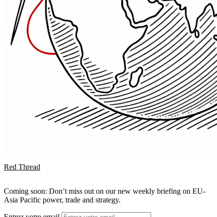
Red Thread
Coming soon: Don’t miss out on our new weekly briefing on EU-
Asia Pacific power, trade and strategy.
Entrez votre email