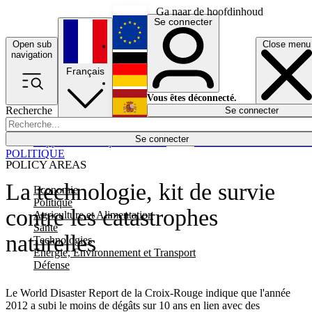
Ga naar de hoofdinhoud
Se connecter
Open sub
Close menu
English
navigation
Français
Deutsch
Vous êtes déconnecté.
Recherche
Se connecter
Español
Lumières éteintes
Se connecter
Rapporteur
Politique
Économie
Newsletters
Evénements
Em
POLITIQUE
POLICY AREAS
La technologie, kit de survie
Economie
Politique
contre les catastrophes
Agriculture et Alimentation
Santé
naturelles
Technologies
Energie, Environnement et Transport
Défense
Le World Disaster Report de la Croix-Rouge indique que l'année
2012 a subi le moins de dégâts sur 10 ans en lien avec des