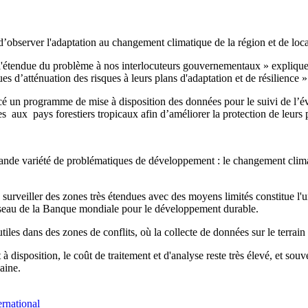
bserver l'adaptation au changement climatique de la région et de locali
 l'étendue du problème à nos interlocuteurs gouvernementaux » expliq
es d’atténuation des risques à leurs plans d'adaptation et de résilience »
un programme de mise à disposition des données pour le suivi de l’évo
x pays forestiers tropicaux afin d’améliorer la protection de leurs p
rande variété de problématiques de développement : le changement climati
surveiller des zones très étendues avec des moyens limités constitue l'u
Réseau de la Banque mondiale pour le développement durable.
iles dans des zones de conflits, où la collecte de données sur le terrain
 à disposition, le coût de traitement et d'analyse reste très élevé, et s
maine.
ernational