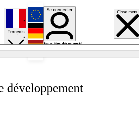
Se connecter
Close menu
English
Français
Deutsch
Vous êtes déconnecté.
Se connecter
Español
Lumières éteintes
le développement