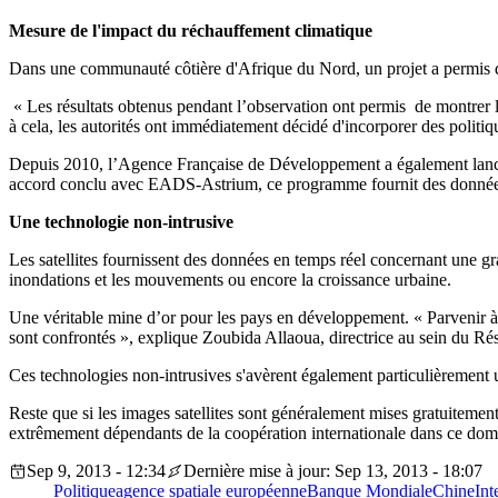
Mesure de l'impact du réchauffement climatique
Dans une communauté côtière d'Afrique du Nord, un projet a permis d’o
« Les résultats obtenus pendant l’observation ont permis de montrer
à cela, les autorités ont immédiatement décidé d'incorporer des politiqu
Depuis 2010, l’Agence Française de Développement a également lancé 
accord conclu avec EADS-Astrium, ce programme fournit des données au
Une technologie non-intrusive
Les satellites fournissent des données en temps réel concernant une g
inondations et les mouvements ou encore la croissance urbaine.
Une véritable mine d’or pour les pays en développement. « Parvenir à 
sont confrontés », explique Zoubida Allaoua, directrice au sein du 
Ces technologies non-intrusives s'avèrent également particulièrement ut
Reste que si les images satellites sont généralement mises gratuitement
extrêmement dépendants de la coopération internationale dans ce do
Sep 9, 2013 - 12:34
Dernière mise à jour: Sep 13, 2013 - 18:07
Politique
agence spatiale européenne
Banque Mondiale
Chine
Int