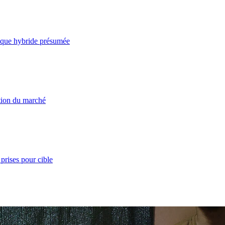
taque hybride présumée
ation du marché
prises pour cible