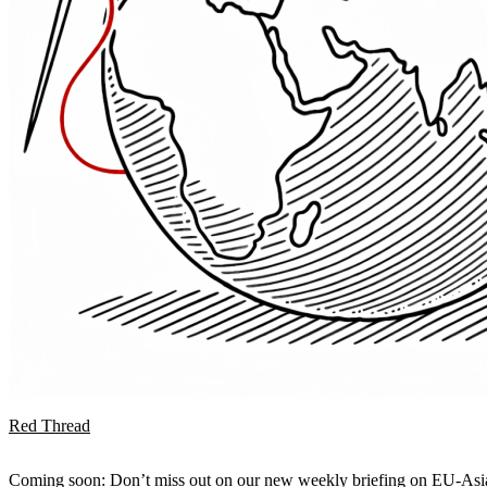
Red Thread
Coming soon: Don’t miss out on our new weekly briefing on EU-Asia 