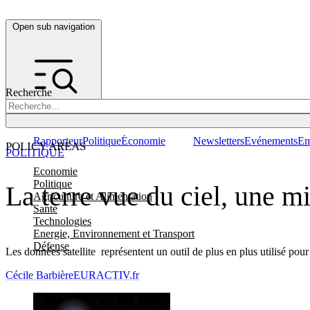
Open sub navigation
Recherche
Rapporteur
Politique
Économie
Newsletters
Evénements
Em
POLICY AREAS
POLITIQUE
Economie
Politique
La terre vue du ciel, une 
Agriculture et Alimentation
Santé
Technologies
Energie, Environnement et Transport
Défense
Les données satellite représentent un outil de plus en plus utilisé pou
Cécile Barbière
EURACTIV.fr