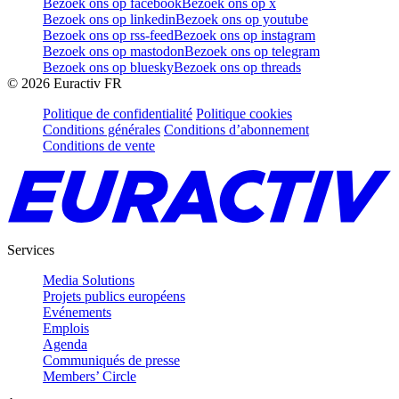
Bezoek ons op facebook
Bezoek ons op x
Bezoek ons op linkedin
Bezoek ons op youtube
Bezoek ons op rss-feed
Bezoek ons op instagram
Bezoek ons op mastodon
Bezoek ons op telegram
Bezoek ons op bluesky
Bezoek ons op threads
©
2026
Euractiv FR
Politique de confidentialité
Politique cookies
Conditions générales
Conditions d’abonnement
Conditions de vente
Services
Media Solutions
Projets publics européens
Evénements
Emplois
Agenda
Communiqués de presse
Members’ Circle