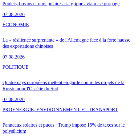
Poulets, bovins et ours polaires : la grippe aviaire se propage
07.08.2026
ÉCONOMIE
La « résilience surprenante » de l'Allemagne face à la forte hausse
des exportations chinoises
07.08.2026
POLITIQUE
Quatre pays européens mettent en garde contre les projets de la
Russie pour l'Ossétie du Sud
07.08.2026
PRO
ENERGIE, ENVIRONNEMENT ET TRANSPORT
Panneaux solaires et puces : Trump impose 15% de taxes sur le
polysilicium