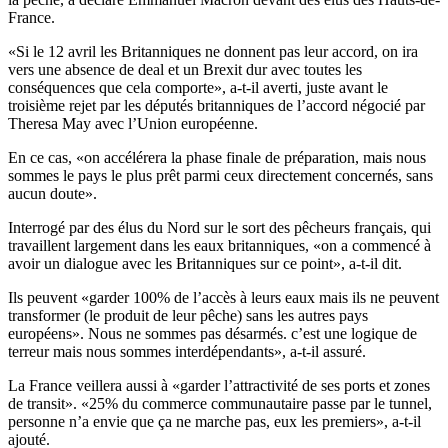
France.
«Si le 12 avril les Britanniques ne donnent pas leur accord, on ira
vers une absence de deal et un Brexit dur avec toutes les
conséquences que cela comporte», a-t-il averti, juste avant le
troisième rejet par les députés britanniques de l’accord négocié par
Theresa May avec l’Union européenne.
En ce cas, «on accélérera la phase finale de préparation, mais nous
sommes le pays le plus prêt parmi ceux directement concernés, sans
aucun doute».
Interrogé par des élus du Nord sur le sort des pêcheurs français, qui
travaillent largement dans les eaux britanniques, «on a commencé à
avoir un dialogue avec les Britanniques sur ce point», a-t-il dit.
Ils peuvent «garder 100% de l’accès à leurs eaux mais ils ne peuvent
transformer (le produit de leur pêche) sans les autres pays
européens». Nous ne sommes pas désarmés. c’est une logique de
terreur mais nous sommes interdépendants», a-t-il assuré.
La France veillera aussi à «garder l’attractivité de ses ports et zones
de transit». «25% du commerce communautaire passe par le tunnel,
personne n’a envie que ça ne marche pas, eux les premiers», a-t-il
ajouté.