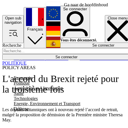
Ga naar de hoofdinhoud
Se connecter
Open sub
Close menu
English
navigation
Français
Deutsch
Vous êtes déconnecté.
Recherche
Se connecter
Español
Lumières éteintes
Se connecter
Rapporteur
Politique
Économie
Newsletters
Evénements
Em
POLITIQUE
POLICY AREAS
L'accord du Brexit rejeté pour
Economie
Politique
la troisième fois
Agriculture et Alimentation
Santé
Technologies
Energie, Environnement et Transport
Défense
Les députés britanniques ont à nouveau rejeté l’accord de retrait,
malgré la proposition de démission de la Première ministre Theresa
May.