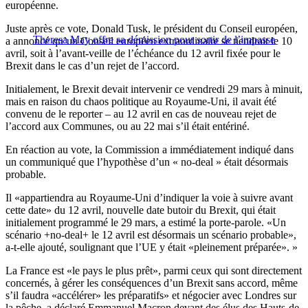
européenne.
Juste après ce vote, Donald Tusk, le président du Conseil européen,
Theresa May offre sa démission pour sortir de l’impasse
a annoncé qu’un Conseil européen extraordinaire se tiendrait le 10
avril, soit à l’avant-veille de l’échéance du 12 avril fixée pour le
Brexit dans le cas d’un rejet de l’accord.
Initialement, le Brexit devait intervenir ce vendredi 29 mars à minuit,
mais en raison du chaos politique au Royaume-Uni, il avait été
convenu de le reporter – au 12 avril en cas de nouveau rejet de
l’accord aux Communes, ou au 22 mai s’il était entériné.
En réaction au vote, la Commission a immédiatement indiqué dans
un communiqué que l’hypothèse d’un « no-deal » était désormais
probable.
Il «appartiendra au Royaume-Uni d’indiquer la voie à suivre avant
cette date» du 12 avril, nouvelle date butoir du Brexit, qui était
initialement programmé le 29 mars, a estimé la porte-parole. «Un
scénario +no-deal+ le 12 avril est désormais un scénario probable»,
a-t-elle ajouté, soulignant que l’UE y était «pleinement préparée». »
La France est «le pays le plus prêt», parmi ceux qui sont directement
concernés, à gérer les conséquences d’un Brexit sans accord, même
s’il faudra «accélérer» les préparatifs» et négocier avec Londres sur
la pêche, a déclaré Emmanuel Macron devant des élus des Hauts-de-