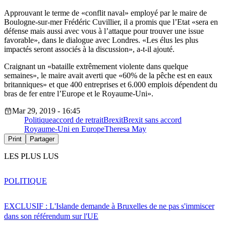
Approuvant le terme de «conflit naval» employé par le maire de
Boulogne-sur-mer Frédéric Cuvillier, il a promis que l’Etat «sera en
défense mais aussi avec vous à l’attaque pour trouver une issue
favorable», dans le dialogue avec Londres. «Les élus les plus
impactés seront associés à la discussion», a-t-il ajouté.
Craignant un «bataille extrêmement violente dans quelque
semaines», le maire avait averti que «60% de la pêche est en eaux
britanniques» et que 400 entreprises et 6.000 emplois dépendent du
bras de fer entre l’Europe et le Royaume-Uni».
Mar 29, 2019 - 16:45
Politique
accord de retrait
Brexit
Brexit sans accord
Royaume-Uni en Europe
Theresa May
Print
Partager
LES PLUS LUS
POLITIQUE
EXCLUSIF : L'Islande demande à Bruxelles de ne pas s'immiscer
dans son référendum sur l'UE