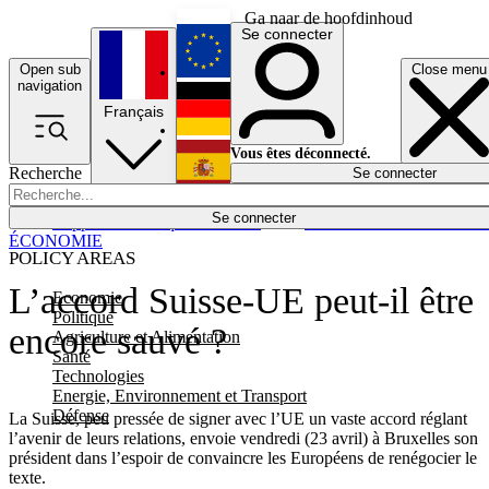
Ga naar de hoofdinhoud
Se connecter
Open sub
Close menu
English
navigation
Français
Deutsch
Vous êtes déconnecté.
Recherche
Se connecter
Español
Lumières éteintes
Se connecter
Rapporteur
Politique
Économie
Newsletters
Evénements
Em
ÉCONOMIE
POLICY AREAS
L’accord Suisse-UE peut-il être
Economie
Politique
encore sauvé ?
Agriculture et Alimentation
Santé
Technologies
Energie, Environnement et Transport
Défense
La Suisse, peu pressée de signer avec l’UE un vaste accord réglant
l’avenir de leurs relations, envoie vendredi (23 avril) à Bruxelles son
président dans l’espoir de convaincre les Européens de renégocier le
texte.