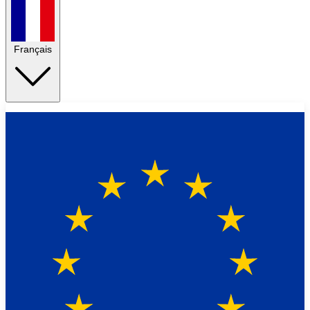
Français