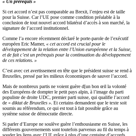
« Un prérequis »
Si cet accord n’est pas comparable au Brexit, l’enjeu est de taille
pour la Suisse. Car l’UE pose comme condition préalable à la
conclusion de tout nouvel accord bilatéral d’accès à son marché, la
signature de l’accord institutionnel.
Comme l’a encore récemment déclaré le porte-parole de l’exécutif
européen Eric Mamer,
« cet accord est crucial pour le
développement de la relation entre l’Union européenne et la Suisse,
et de fait c’est un prérequis pour la continuation du développement
de ces relations. »
C’est avec cet avertissement en tête que le président suisse se rend à
Bruxelles, pressé par les milieux économiques de sauver l’accord.
Mais de nombreux partis ne voient guère d[un bon œil la volonté
des Européens de dompter le petit pays alpin, à l’image du parti
populiste de droite UDC, premier parti suisse, qui qualifie l’accord
de «
diktat de Bruxelles »
. Et certains demandent que le texte soit
soumis au référendum, ce qui est tout à fait possible grâce au
système suisse de démocratie directe.
Si parler d’Europe ne soulève guère l’enthousiasme en Suisse, les
différents gouvernements sont toutefois parvenus au fil du temps à
souder les liens avec l’UE grâce à plus d’une centaine d’accords