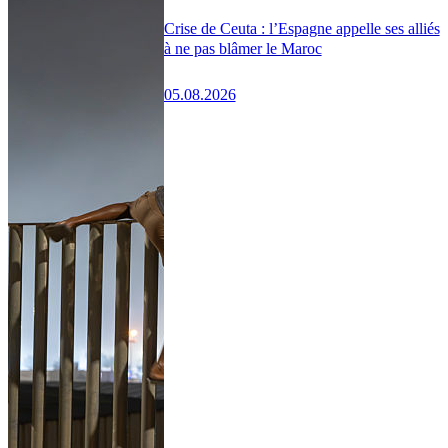
Crise de Ceuta : l’Espagne appelle ses alliés
à ne pas blâmer le Maroc
05.08.2026