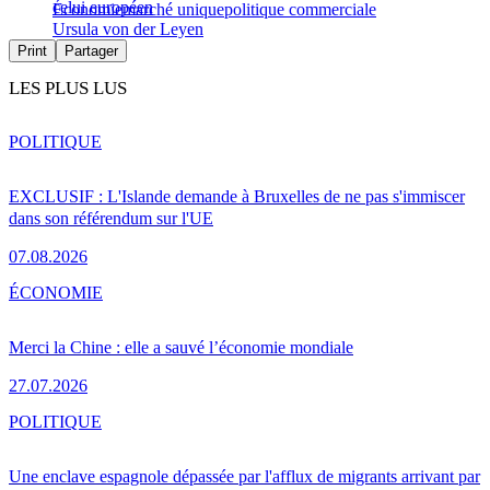
celui européen
Économie
marché unique
politique commerciale
Ursula von der Leyen
Print
Partager
LES PLUS LUS
POLITIQUE
EXCLUSIF : L'Islande demande à Bruxelles de ne pas s'immiscer
dans son référendum sur l'UE
07.08.2026
ÉCONOMIE
Merci la Chine : elle a sauvé l’économie mondiale
27.07.2026
POLITIQUE
Une enclave espagnole dépassée par l'afflux de migrants arrivant par