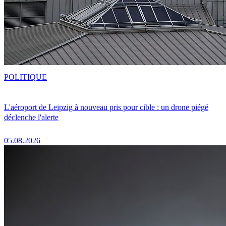
POLITIQUE
L'aéroport de Leipzig à nouveau pris pour cible : un drone piégé
déclenche l'alerte
05.08.2026