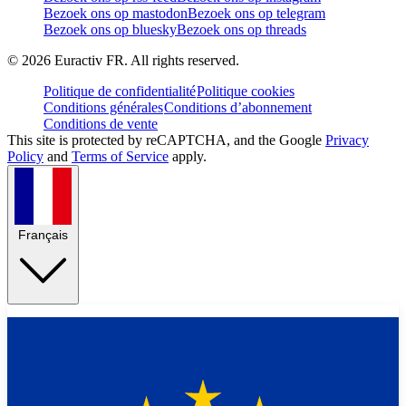
Bezoek ons op mastodon
Bezoek ons op telegram
Bezoek ons op bluesky
Bezoek ons op threads
©
2026
Euractiv FR. All rights reserved.
Politique de confidentialité
Politique cookies
Conditions générales
Conditions d’abonnement
Conditions de vente
This site is protected by reCAPTCHA, and the Google
Privacy
Policy
and
Terms of Service
apply.
Français