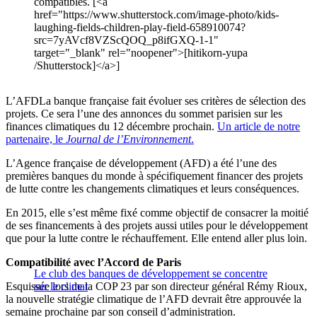
compatibles. [<a
href="https://www.shutterstock.com/image-photo/kids-
laughing-fields-children-play-field-658910074?
src=7yAVcf8VZScQOQ_p8ifGXQ-1-1"
target="_blank" rel="noopener">[hitikorn-yupa
/Shutterstock]</a>]
L’AFDLa banque française fait évoluer ses critères de sélection des
projets. Ce sera l’une des annonces du sommet parisien sur les
finances climatiques du 12 décembre prochain.
Un article de notre
partenaire, le
Journal de l’Environnement
.
L’Agence française de développement (AFD) a été l’une des
premières banques du monde à spécifiquement financer des projets
de lutte contre les changements climatiques et leurs conséquences.
En 2015, elle s’est même fixé comme objectif de consacrer la moitié
de ses financements à des projets aussi utiles pour le développement
que pour la lutte contre le réchauffement. Elle entend aller plus loin.
Compatibilité avec l’Accord de Paris
Le club des banques de développement se concentre
Esquissée lors de la COP 23 par son directeur général Rémy Rioux,
sur le climat
la nouvelle stratégie climatique de l’AFD devrait être approuvée la
semaine prochaine par son conseil d’administration.