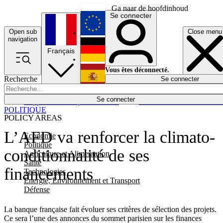
Ga naar de hoofdinhoud
Se connecter
Open sub
Close menu
English
navigation
Français
Deutsch
Vous êtes déconnecté.
Recherche
Se connecter
Español
Lumières éteintes
Se connecter
Rapporteur
Politique
Économie
Newsletters
Evénements
Em
POLITIQUE
POLICY AREAS
L’AFD va renforcer la climato-
Economie
Politique
conditionnalité de ses
Agriculture et Alimentation
Santé
financements
Technologies
Energie, Environnement et Transport
Défense
La banque française fait évoluer ses critères de sélection des projets.
Ce sera l’une des annonces du sommet parisien sur les finances