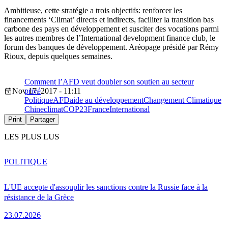
Ambitieuse, cette stratégie a trois objectifs: renforcer les
financements ‘Climat’ directs et indirects, faciliter la transition bas
carbone des pays en développement et susciter des vocations parmi
les autres membres de l’International development finance club, le
forum des banques de développement. Aréopage présidé par Rémy
Rioux, depuis quelques semaines.
Comment l’AFD veut doubler son soutien au secteur
Nov 17, 2017 - 11:11
privé
Politique
AFD
aide au développement
Changement Climatique
Chine
climat
COP23
France
International
Print
Partager
LES PLUS LUS
POLITIQUE
L'UE accepte d'assouplir les sanctions contre la Russie face à la
résistance de la Grèce
23.07.2026