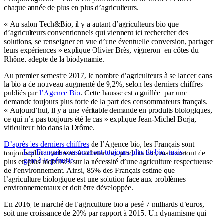
chaque année de plus en plus d’agriculteurs.
« Au salon Tech&Bio, il y a autant d’agriculteurs bio que
d’agriculteurs conventionnels qui viennent ici rechercher des
solutions, se renseigner en vue d’une éventuelle conversion, partager
leurs expériences » explique Olivier Brès, vigneron en côtes du
Rhône, adepte de la biodynamie.
Au premier semestre 2017, le nombre d’agriculteurs à se lancer dans
la bio a de nouveau augmenté de 9,2%, selon les derniers chiffres
publiés par
l’Agence Bio
. Cette hausse est aiguillée par une
demande toujours plus forte de la part des consommateurs français.
« Aujourd’hui, il y a une véritable demande en produits biologiques,
ce qui n’a pas toujours été le cas » explique Jean-Michel Borja,
viticulteur bio dans la Drôme.
D’après les derniers chiffres
de l’Agence bio, les Français sont
Les Français consomment toujours plus de bio, mais
toujours plus nombreux à acheter des produits bio, mais surtout de
gare à la pénurie
plus en plus mobilisés sur la nécessité d’une agriculture respectueuse
de l’environnement. Ainsi, 85% des Français estime que
l’agriculture biologique est une solution face aux problèmes
environnementaux et doit être développée.
En 2016, le marché de l’agriculture bio a pesé 7 milliards d’euros,
soit une croissance de 20% par rapport à 2015. Un dynamisme qui