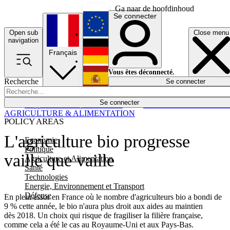
Ga naar de hoofdinhoud
Se connecter
Open sub
Close menu
English
navigation
Français
Deutsch
Vous êtes déconnecté.
Recherche
Se connecter
Español
Lumières éteintes
Se connecter
Rapporteur
Politique
Économie
Newsletters
Evénements
Em
AGRICULTURE & ALIMENTATION
POLICY AREAS
L'agriculture bio progresse
Economie
Politique
vaille que vaille
Agriculture et Alimentation
Santé
Technologies
Energie, Environnement et Transport
Défense
En plein essor en France où le nombre d'agriculteurs bio a bondi de
9 % cette année, le bio n'aura plus droit aux aides au maintien
dès 2018. Un choix qui risque de fragiliser la filière française,
comme cela a été le cas au Royaume-Uni et aux Pays-Bas.