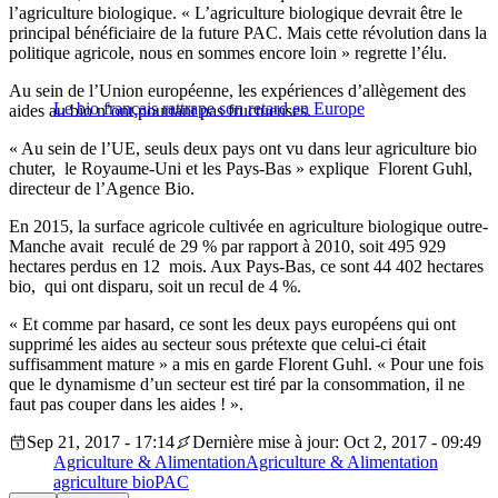
l’agriculture biologique. « L’agriculture biologique devrait être le
principal bénéficiaire de la future PAC. Mais cette révolution dans la
politique agricole, nous en sommes encore loin » regrette l’élu.
Au sein de l’Union européenne, les expériences d’allègement des
Le bio français rattrape son retard en Europe
aides au bio n’ont pourtant pas fructueuses.
« Au sein de l’UE, seuls deux pays ont vu dans leur agriculture bio
chuter, le Royaume-Uni et les Pays-Bas » explique Florent Guhl,
directeur de l’Agence Bio.
En 2015, la surface agricole cultivée en agriculture biologique outre-
Manche avait reculé de 29 % par rapport à 2010, soit 495 929
hectares perdus en 12 mois. Aux Pays-Bas, ce sont 44 402 hectares
bio, qui ont disparu, soit un recul de 4 %.
« Et comme par hasard, ce sont les deux pays européens qui ont
supprimé les aides au secteur sous prétexte que celui-ci était
suffisamment mature » a mis en garde Florent Guhl. « Pour une fois
que le dynamisme d’un secteur est tiré par la consommation, il ne
faut pas couper dans les aides ! ».
Sep 21, 2017 - 17:14
Dernière mise à jour: Oct 2, 2017 - 09:49
Agriculture & Alimentation
Agriculture & Alimentation
agriculture bio
PAC