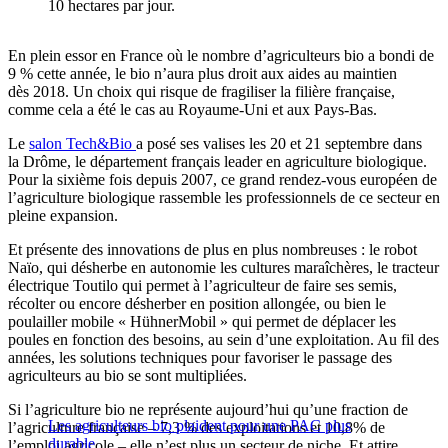
10 hectares par jour.
En plein essor en France où le nombre d’agriculteurs bio a bondi de
9 % cette année, le bio n’aura plus droit aux aides au maintien
dès 2018. Un choix qui risque de fragiliser la filière française,
comme cela a été le cas au Royaume-Uni et aux Pays-Bas.
Le
salon Tech&Bio
a posé ses valises les 20 et 21 septembre dans
la Drôme, le département français leader en agriculture biologique.
Pour la sixième fois depuis 2007, ce grand rendez-vous européen de
l’agriculture biologique rassemble les professionnels de ce secteur en
pleine expansion.
Et présente des innovations de plus en plus nombreuses : le robot
Naïo, qui désherbe en autonomie les cultures maraîchères, le tracteur
électrique Toutilo qui permet à l’agriculteur de faire ses semis,
récolter ou encore désherber en position allongée, ou bien le
poulailler mobile « HühnerMobil » qui permet de déplacer les
poules en fonction des besoins, au sein d’une exploitation. Au fil des
années, les solutions techniques pour favoriser le passage des
agriculteurs au bio se sont multipliées.
Si l’agriculture bio ne représente aujourd’hui qu’une fraction de
Les agriculteurs bio plaident pour une PAC plus
l’agriculture française – 7,3 % des exploitations et 10,8% de
durable
l’emploi agricole – elle n’est plus un secteur de niche. Et attire