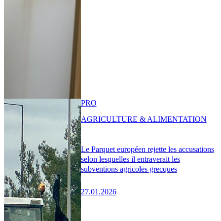
PRO
AGRICULTURE & ALIMENTATION
Le Parquet européen rejette les accusations
selon lesquelles il entraverait les
subventions agricoles grecques
27.01.2026