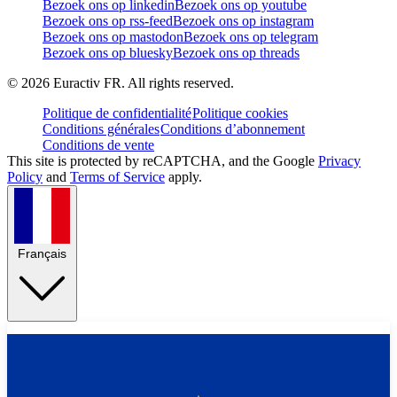
Bezoek ons op linkedin
Bezoek ons op youtube
Bezoek ons op rss-feed
Bezoek ons op instagram
Bezoek ons op mastodon
Bezoek ons op telegram
Bezoek ons op bluesky
Bezoek ons op threads
©
2026
Euractiv FR. All rights reserved.
Politique de confidentialité
Politique cookies
Conditions générales
Conditions d’abonnement
Conditions de vente
This site is protected by reCAPTCHA, and the Google
Privacy
Policy
and
Terms of Service
apply.
Français