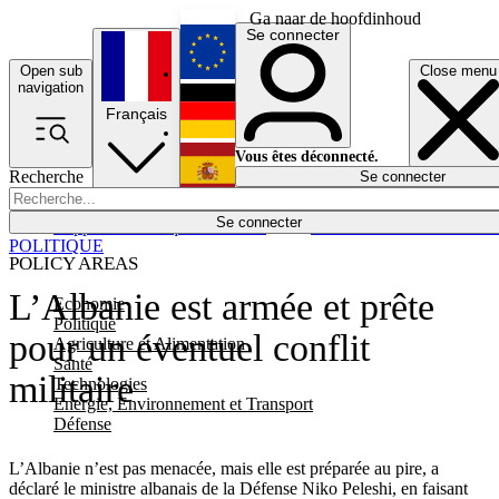
Ga naar de hoofdinhoud
Se connecter
Open sub
Close menu
English
navigation
Français
Deutsch
Vous êtes déconnecté.
Recherche
Se connecter
Español
Lumières éteintes
Se connecter
Rapporteur
Politique
Économie
Newsletters
Evénements
Em
POLITIQUE
POLICY AREAS
L’Albanie est armée et prête
Economie
Politique
pour un éventuel conflit
Agriculture et Alimentation
Santé
militaire
Technologies
Energie, Environnement et Transport
Défense
L’Albanie n’est pas menacée, mais elle est préparée au pire, a
déclaré le ministre albanais de la Défense Niko Peleshi, en faisant