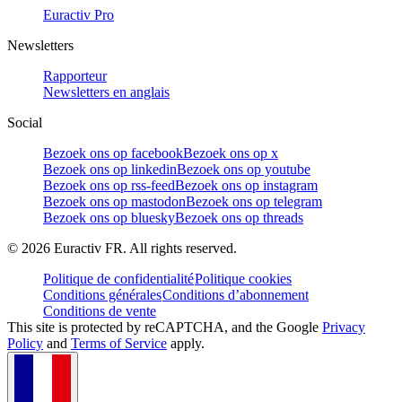
Euractiv Pro
Newsletters
Rapporteur
Newsletters en anglais
Social
Bezoek ons op facebook
Bezoek ons op x
Bezoek ons op linkedin
Bezoek ons op youtube
Bezoek ons op rss-feed
Bezoek ons op instagram
Bezoek ons op mastodon
Bezoek ons op telegram
Bezoek ons op bluesky
Bezoek ons op threads
©
2026
Euractiv FR. All rights reserved.
Politique de confidentialité
Politique cookies
Conditions générales
Conditions d’abonnement
Conditions de vente
This site is protected by reCAPTCHA, and the Google
Privacy
Policy
and
Terms of Service
apply.