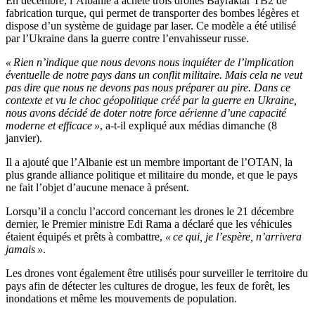
En décembre, l’Albanie a acheté trois drones Bayraktar TB2 de
fabrication turque, qui permet de transporter des bombes légères et
dispose d’un système de guidage par laser. Ce modèle a été utilisé
par l’Ukraine dans la guerre contre l’envahisseur russe.
« Rien n’indique que nous devons nous inquiéter de l’implication
éventuelle de notre pays dans un conflit militaire. Mais cela ne veut
pas dire que nous ne devons pas nous préparer au pire. Dans ce
contexte et vu le choc géopolitique créé par la guerre en Ukraine,
nous avons décidé de doter notre force aérienne d’une capacité
moderne et efficace
»
, a-t-il expliqué aux médias dimanche (8
janvier).
Il a ajouté que l’Albanie est un membre important de l’OTAN, la
plus grande alliance politique et militaire du monde, et que le pays
ne fait l’objet d’aucune menace à présent.
Lorsqu’il a conclu l’accord concernant les drones le 21 décembre
dernier, le Premier ministre Edi Rama a déclaré que les véhicules
étaient équipés et prêts à combattre,
« ce qui, je l’espère, n’arrivera
jamais »
.
Les drones vont également être utilisés pour surveiller le territoire du
pays afin de détecter les cultures de drogue, les feux de forêt, les
inondations et même les mouvements de population.