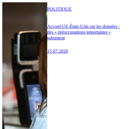
POLITIQUE
Accord UE-États-Unis sur les données :
des « préoccupations importantes »
subsistent
15.07.2026