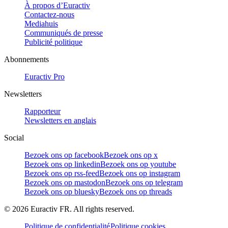
À propos d’Euractiv
Contactez-nous
Mediahuis
Communiqués de presse
Publicité politique
Abonnements
Euractiv Pro
Newsletters
Rapporteur
Newsletters en anglais
Social
Bezoek ons op facebook
Bezoek ons op x
Bezoek ons op linkedin
Bezoek ons op youtube
Bezoek ons op rss-feed
Bezoek ons op instagram
Bezoek ons op mastodon
Bezoek ons op telegram
Bezoek ons op bluesky
Bezoek ons op threads
©
2026
Euractiv FR. All rights reserved.
Politique de confidentialité
Politique cookies