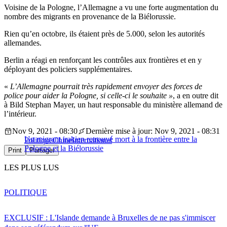
Voisine de la Pologne, l’Allemagne a vu une forte augmentation du
nombre des migrants en provenance de la Biélorussie.
Rien qu’en octobre, ils étaient près de 5.000, selon les autorités
allemandes.
Berlin a réagi en renforçant les contrôles aux frontières et en y
déployant des policiers supplémentaires.
«
L’Allemagne pourrait très rapidement envoyer des forces de
police pour aider la Pologne, si celle-ci le souhaite »
, a en outre dit
à Bild Stephan Mayer, un haut responsable du ministère allemand de
l’intérieur.
Nov 9, 2021 - 08:30
Dernière mise à jour: Nov 9, 2021 - 08:31
Un migrant irakien retrouvé mort à la frontière entre la
Politique
Chine
International
Pologne et la Biélorussie
Print
Partager
LES PLUS LUS
POLITIQUE
EXCLUSIF : L'Islande demande à Bruxelles de ne pas s'immiscer