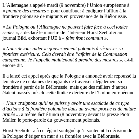
L’Allemagne a appelé mardi (9 novembre) l’Union européenne à
«
prendre des mesures »
pour contribuer à endiguer l’afflux à la
frontière polonaise de migrants en provenance de la Biélorussie.
«
La Pologne ou l’Allemagne ne peuvent faire face à ceci toutes
seules »
, a déclaré le ministre de l’Intérieur Horst Seehofer au
journal Bild, exhortant l’UE à «
faire front commun »
.
«
Nous devons aider le gouvernement polonais à sécuriser sa
frontière extérieure. Cela devrait être l’affaire de la Commission
européenne. Je l’appelle maintenant à prendre des mesures »
, a-t-il
encore dit.
Il a lancé cet appel après que la Pologne a annoncé avoir repoussé la
tentative de centaines de migrants de traverser illégalement sa
frontière à partir de la Biélorussie, mais que des milliers d’autres
étaient massés près de cette limite extérieure de l’Union européenne.
«
Nous craignons qu’il ne puisse y avoir une escalade de ce type
d’actions à la frontière polonaise dans un avenir proche et de nature
armée »
, a même lâché lundi (8 novembre) devant la presse Piotr
Muller, le porte-parole du gouvernement polonais.
Horst Seehofer a à cet égard souligné qu’il soutenait la décision de
la Pologne d’ériger un mur à sa frontière avec la Biélorussie.