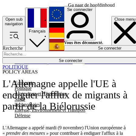
Ga naar de hoofdinhoud
Se connecter
Open sub
Close menu
English
navigation
Français
Deutsch
Vous êtes déconnecté.
Recherche
Se connecter
Español
Lumières éteintes
Se connecter
Rapporteur
Politique
Économie
Newsletters
Evénements
Em
POLITIQUE
POLICY AREAS
L'Allemagne appelle l'UE à
Economie
Politique
endiguer l'afflux de migrants à
Agriculture et Alimentation
Santé
partir de la Biélorussie
Technologies
Energie, Environnement et Transport
Défense
L'Allemagne a appelé mardi (9 novembre) l'Union européenne à
«
prendre des mesures »
pour contribuer à endiguer l'afflux à la