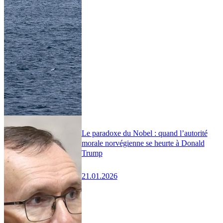
Le paradoxe du Nobel : quand l’autorité
morale norvégienne se heurte à Donald
Trump
21.01.2026