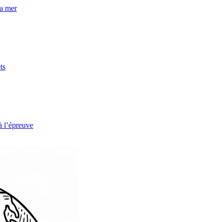
la mer
ts
à l’épreuve