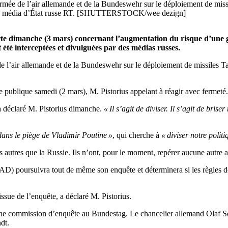
rmée de l’air allemande et de la Bundeswehr sur le déploiement de missi
par le média d’État russe RT. [SHUTTERSTOCK/wee dezign]
lerte dimanche (3 mars) concernant l’augmentation du risque d’une 
été interceptées et divulguées par des médias russes.
 l’air allemande et de la Bundeswehr sur le déploiement de missiles Ta
ue publique samedi (2 mars), M. Pistorius appelant à réagir avec fermeté.
a déclaré M. Pistorius dimanche.
« Il s’agit de diviser. Il s’agit de bri
ans le piège de Vladimir Poutine »
, qui cherche à
« diviser notre politi
es autres que la Russie. Ils n’ont, pour le moment, repérer aucune autre 
(MAD) poursuivra tout de même son enquête et déterminera si les règles de
sue de l’enquête, a déclaré M. Pistorius.
d’une commission d’enquête au Bundestag. Le chancelier allemand Olaf Sc
dt.