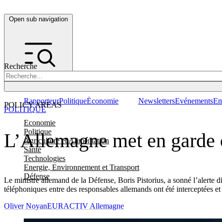
Open sub navigation
Recherche
Rapporteur
Politique
Économie
Newsletters
Evénements
Em
POLICY AREAS
POLITIQUE
Economie
Politique
L’Allemagne met en garde c
Agriculture et Alimentation
Santé
Technologies
Energie, Environnement et Transport
Défense
Le ministre allemand de la Défense, Boris Pistorius, a sonné l’alerte
téléphoniques entre des responsables allemands ont été interceptées et
Oliver Noyan
EURACTIV Allemagne