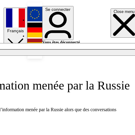
Se connecter
Close menu
English
Français
Deutsch
Vous êtes déconnecté.
Se connecter
Español
Lumières éteintes
mation menée par la Russie
l’information menée par la Russie alors que des conversations