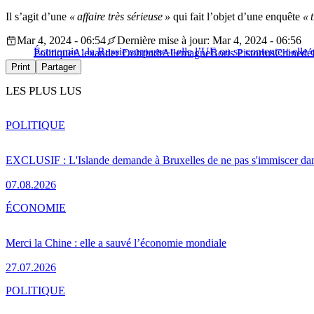
Il s’agit d’une
« affaire très sérieuse »
qui fait l’objet d’une enquête
« t
Mar 4, 2024 - 06:54
Dernière mise à jour: Mar 4, 2024 - 06:56
Économie : la Russie surpasse-t-elle l’UE ou se contente-t-elle d
Politique
Alexander Dobrindt
Allemagne
Boris Pistorius
Chine
dé
Print
Partager
LES PLUS LUS
POLITIQUE
EXCLUSIF : L'Islande demande à Bruxelles de ne pas s'immiscer dan
07.08.2026
ÉCONOMIE
Merci la Chine : elle a sauvé l’économie mondiale
27.07.2026
POLITIQUE