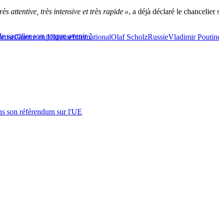
rès attentive, très intensive et très rapide »
, a déjà déclaré le chancelie
e sacrifier son propre avenir ?
fense
Guerre en Ukraine
International
Olaf Scholz
Russie
Vladimir Poutin
s son référendum sur l'UE