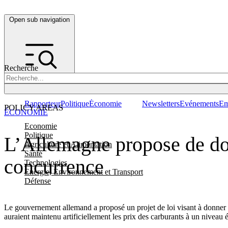
Open sub navigation
Recherche
Rapporteur
Politique
Économie
Newsletters
Evénements
Em
POLICY AREAS
ÉCONOMIE
Economie
Politique
L’Allemagne propose de donn
Agriculture et Alimentation
Santé
concurrence
Technologies
Energie, Environnement et Transport
Défense
Le gouvernement allemand a proposé un projet de loi visant à donner à s
auraient maintenu artificiellement les prix des carburants à un niveau 