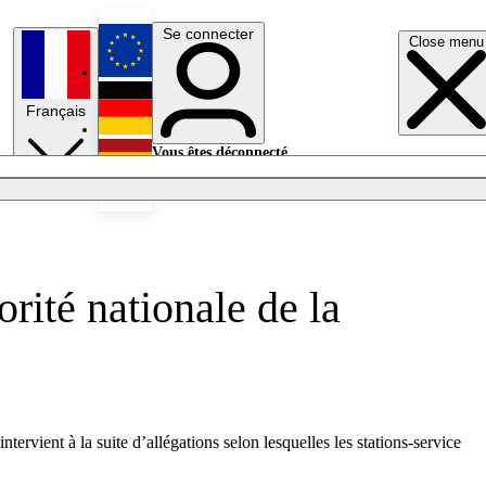
Se connecter
Close menu
English
Français
Deutsch
Vous êtes déconnecté.
Se connecter
Español
Lumières éteintes
rité nationale de la
ervient à la suite d’allégations selon lesquelles les stations-service