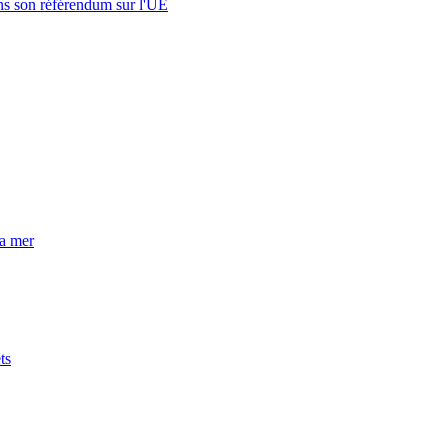
s son référendum sur l'UE
la mer
ts