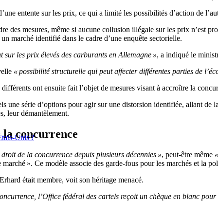
une entente sur les prix, ce qui a limité les possibilités d’action de l’a
ndre des mesures, même si aucune collusion illégale sur les prix n’est pro
 un marché identifié dans le cadre d’une enquête sectorielle.
bat sur les prix élevés des carburants en Allemagne »
, a indiqué le minis
velle
« possibilité structurelle qui peut affecter différentes parties de l’é
ifférents ont ensuite fait l’objet de mesures visant à accroître la conc
ls une série d’options pour agir sur une distorsion identifiée, allant de 
es, leur démantèlement.
 la concurrence
États-Unis ?
 droit de la concurrence depuis plusieurs décennies »
, peut-être même
«
rché ». Ce modèle associe des garde-fous pour les marchés et la politiq
Erhard était membre, voit son héritage menacé.
ncurrence, l’Office fédéral des cartels reçoit un chèque en blanc pour 