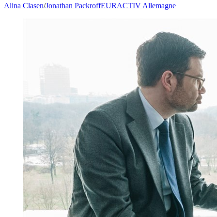
Alina Clasen
/
Jonathan Packroff
EURACTIV Allemagne