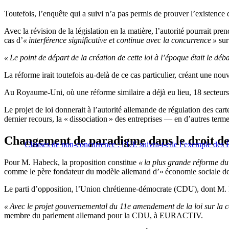
Toutefois, l’enquête qui a suivi n’a pas permis de prouver l’existence d’
Avec la révision de la législation en la matière, l’autorité pourrait pre
cas d’
« interférence significative et continue avec la concurrence »
sur
« Le point de départ de la création de cette loi à l’époque était le dé
La réforme irait toutefois au-delà de ce cas particulier, créant une nou
Au Royaume-Uni, où une réforme similaire a déjà eu lieu, 18 secteurs d
Le projet de loi donnerait à l’autorité allemande de régulation des carte
dernier recours, la « dissociation » des entreprises — en d’autres term
Changement de paradigme dans le droit de
Clauses de non-concurrence : l’UE suivra-t-elle l’exemple des 
Pour M. Habeck, la proposition constitue
« la plus grande réforme du
comme le père fondateur du modèle allemand d’« économie sociale de ma
Le parti d’opposition, l’Union chrétienne-démocrate (CDU), dont M. 
« Avec le projet gouvernemental du 11e amendement de la loi sur la co
membre du parlement allemand pour la CDU, à EURACTIV.