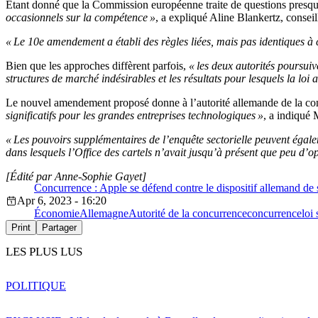
Étant donné que la Commission européenne traite de questions presque 
occasionnels sur la compétence »
, a expliqué Aline Blankertz, cons
« Le 10e amendement a établi des règles liées, mais pas identiques à
Bien que les approches diffèrent parfois,
« les deux autorités poursuiv
structures de marché indésirables et les résultats pour lesquels la loi an
Le nouvel amendement proposé donne à l’autorité allemande de la con
significatifs pour les grandes entreprises technologiques »
, a indiqué
« Les pouvoirs supplémentaires de l’enquête sectorielle peuvent égale
dans lesquels l’Office des cartels n’avait jusqu’à présent que peu d’op
[Édité par Anne-Sophie Gayet]
Concurrence : Apple se défend contre le dispositif allemand de 
Apr 6, 2023 - 16:20
Économie
Allemagne
Autorité de la concurrence
concurrence
loi
Print
Partager
LES PLUS LUS
POLITIQUE