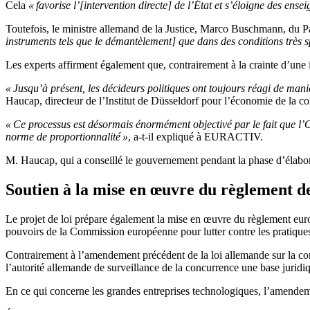
Cela
« favorise l’[intervention directe] de l’État et s’éloigne des en
Toutefois, le ministre allemand de la Justice, Marco Buschmann, du Par
instruments tels que le démantèlement] que dans des conditions très s
Les experts affirment également que, contrairement à la crainte d’une i
« Jusqu’à présent, les décideurs politiques ont toujours réagi de man
Haucap, directeur de l’Institut de Düsseldorf pour l’économie de la
« Ce processus est désormais énormément objectivé par le fait que l’Of
norme de proportionnalité »
, a-t-il expliqué à EURACTIV.
M. Haucap, qui a conseillé le gouvernement pendant la phase d’élaborat
Soutien à la mise en œuvre du règlement d
Le projet de loi prépare également la mise en œuvre du règlement eur
pouvoirs de la Commission européenne pour lutter contre les pratiques 
Contrairement à l’amendement précédent de la loi allemande sur la c
l’autorité allemande de surveillance de la concurrence une base jurid
En ce qui concerne les grandes entreprises technologiques, l’amendeme