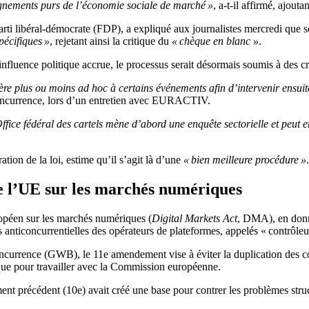
seignements purs de l’économie sociale de marché »
, a-t-il affirmé, ajout
ti libéral-démocrate (FDP), a expliqué aux journalistes mercredi que son
pécifiques »
, rejetant ainsi la critique du
« chèque en blanc »
.
nfluence politique accrue, le processus serait désormais soumis à des cri
ière plus ou moins ad hoc à certains événements afin d’intervenir ensui
 concurrence, lors d’un entretien avec EURACTIV.
fice fédéral des cartels mène d’abord une enquête sectorielle et peut en
ion de la loi, estime qu’il s’agit là d’une
« bien meilleure procédure »
.
e l’UE sur les marchés numériques
opéen sur les marchés numériques (
Digital Markets Act
, DMA), en donna
anticoncurrentielles des opérateurs de plateformes, appelés « contrôleu
oncurrence (GWB), le 11e amendement vise à éviter la duplication des c
ique pour travailler avec la Commission européenne.
nt précédent (10e) avait créé une base pour contrer les problèmes stru