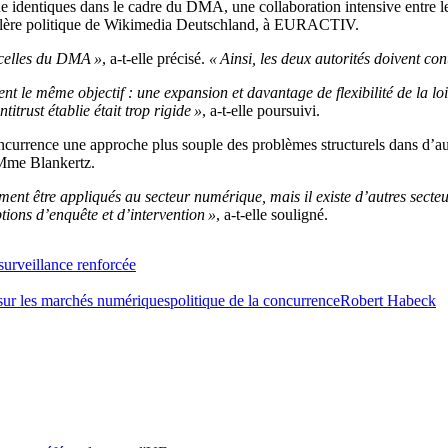
identiques dans le cadre du DMA, une collaboration intensive entre les
eillère politique de Wikimedia Deutschland, à EURACTIV.
 celles du DMA »
, a-t-elle précisé.
« Ainsi, les deux autorités doivent co
ent le même objectif : une expansion et davantage de flexibilité de la loi
titrust établie était trop rigide »
, a-t-elle poursuivi.
currence une approche plus souple des problèmes structurels dans d’au
 Mme Blankertz.
ment être appliqués au secteur numérique, mais il existe d’autres secte
tions d’enquête et d’intervention »
, a-t-elle souligné.
surveillance renforcée
 sur les marchés numériques
politique de la concurrence
Robert Habeck